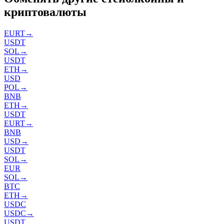
криптовалюты
EURT
→
USDT
SOL
→
USDT
ETH
→
USD
POL
→
BNB
ETH
→
USDT
EURT
→
BNB
USD
→
USDT
SOL
→
EUR
SOL
→
BTC
ETH
→
USDC
USDC
→
USDT