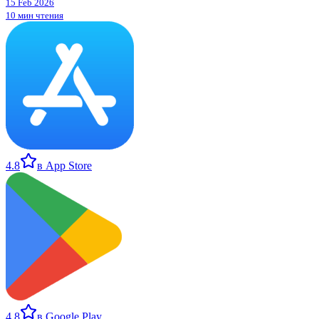
15 Feb 2026
10 мин чтения
4.8
в App Store
4.8
в Google Play