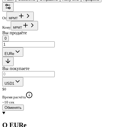
От
M
P
M
T
Кому
M
P
M
T
Вы продаёте
0
EURe
Вы покупаете
USD1
$
0
Время расчёта
~10 сек
Обменять
О EURe