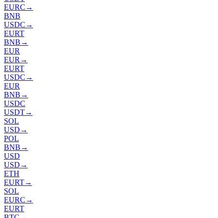
EURC
→
BNB
USDC
→
EURT
BNB
→
EUR
EUR
→
EURT
USDC
→
EUR
BNB
→
USDC
USDT
→
SOL
USD
→
POL
BNB
→
USD
USD
→
ETH
EURT
→
SOL
EURC
→
EURT
BTC
→