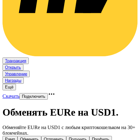
Транзакция
Открыть
Управление
Награды
Ещё
Скачать
Подключить
Обменять EURe на USD1
.
Обменяйте EURe на USD1 с любым криптокошельком на 30+
блокчейнах.
Рамп
Обменять
Отправить
Получить
Профиль