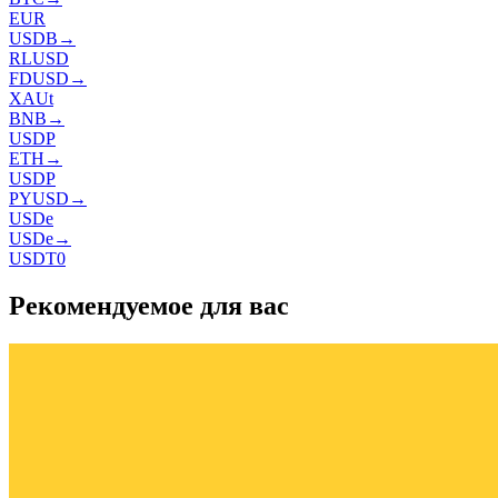
EUR
USDB
→
RLUSD
FDUSD
→
XAUt
BNB
→
USDP
ETH
→
USDP
PYUSD
→
USDe
USDe
→
USDT0
Рекомендуемое для вас