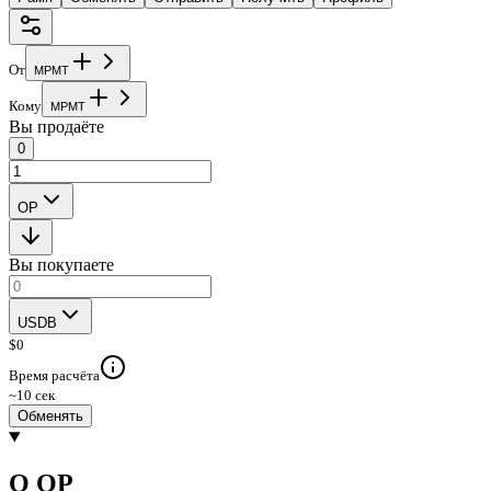
От
M
P
M
T
Кому
M
P
M
T
Вы продаёте
0
OP
Вы покупаете
USDB
$
0
Время расчёта
~10 сек
Обменять
О OP