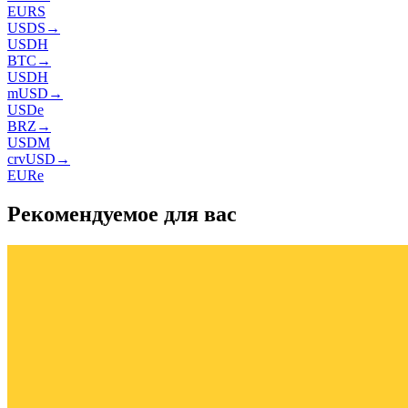
EURS
USDS
→
USDH
BTC
→
USDH
mUSD
→
USDe
BRZ
→
USDM
crvUSD
→
EURe
Рекомендуемое для вас