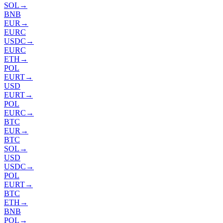
SOL
→
BNB
EUR
→
EURC
USDC
→
EURC
ETH
→
POL
EURT
→
USD
EURT
→
POL
EURC
→
BTC
EUR
→
BTC
SOL
→
USD
USDC
→
POL
EURT
→
BTC
ETH
→
BNB
POL
→