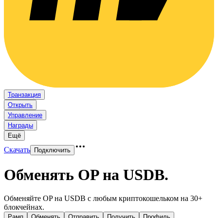
Транзакция
Открыть
Управление
Награды
Ещё
Скачать
Подключить
Обменять OP на USDB
.
Обменяйте OP на USDB с любым криптокошельком на 30+
блокчейнах.
Рамп
Обменять
Отправить
Получить
Профиль