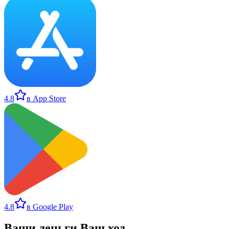
4.8
в App Store
4.8
в Google Play
Ваши деньги
.
Ваш ход
.