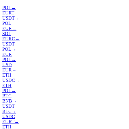
POL
→
EURT
USDT
→
POL
EUR
→
SOL
EURC
→
USDT
POL
→
EUR
POL
→
USD
EUR
→
ETH
USDC
→
ETH
POL
→
BTC
BNB
→
USDT
BTC
→
USDC
EURT
→
ETH