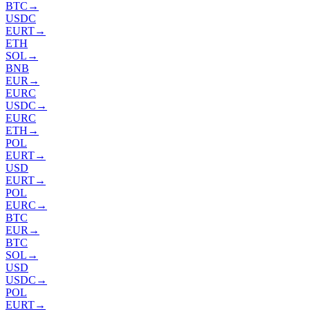
BTC
→
USDC
EURT
→
ETH
SOL
→
BNB
EUR
→
EURC
USDC
→
EURC
ETH
→
POL
EURT
→
USD
EURT
→
POL
EURC
→
BTC
EUR
→
BTC
SOL
→
USD
USDC
→
POL
EURT
→