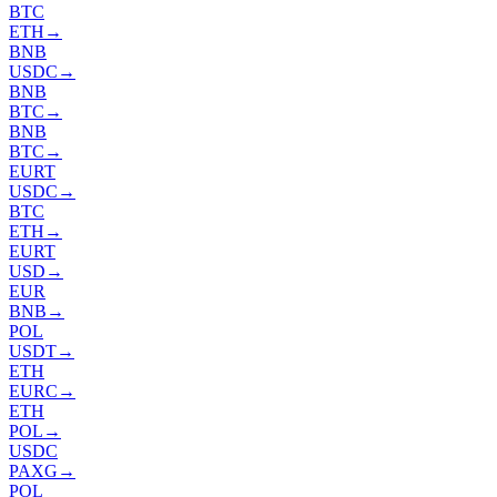
BTC
ETH
→
BNB
USDC
→
BNB
BTC
→
BNB
BTC
→
EURT
USDC
→
BTC
ETH
→
EURT
USD
→
EUR
BNB
→
POL
USDT
→
ETH
EURC
→
ETH
POL
→
USDC
PAXG
→
POL