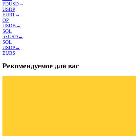
FDUSD
→
USDP
EURT
→
OP
USDB
→
SOL
frxUSD
→
SOL
USDP
→
EURS
Рекомендуемое для вас