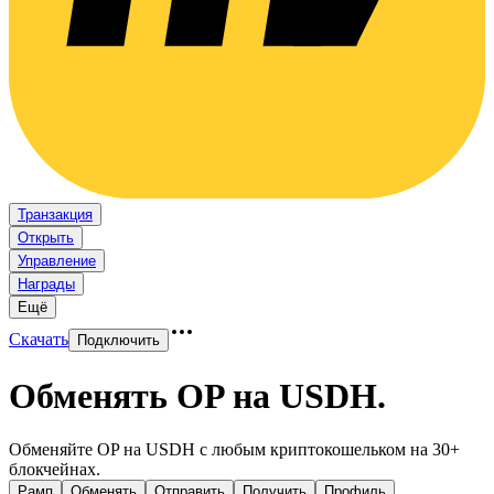
Транзакция
Открыть
Управление
Награды
Ещё
Скачать
Подключить
Обменять OP на USDH
.
Обменяйте OP на USDH с любым криптокошельком на 30+
блокчейнах.
Рамп
Обменять
Отправить
Получить
Профиль