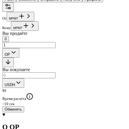
От
M
P
M
T
Кому
M
P
M
T
Вы продаёте
0
OP
Вы покупаете
USDH
$
0
Время расчёта
~10 сек
Обменять
О OP