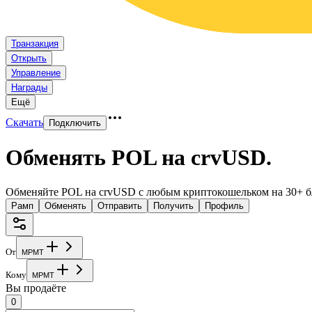
Транзакция
Открыть
Управление
Награды
Ещё
Скачать
Подключить
Обменять POL на crvUSD
.
Обменяйте POL на crvUSD с любым криптокошельком на 30+ б
Рамп
Обменять
Отправить
Получить
Профиль
От
M
P
M
T
Кому
M
P
M
T
Вы продаёте
0