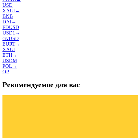
USD
XAUt
→
BNB
DAI
→
FDUSD
USD1
→
crvUSD
EURT
→
XAUt
ETH
→
USDM
POL
→
OP
Рекомендуемое для вас