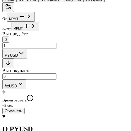
От
M
P
M
T
Кому
M
P
M
T
Вы продаёте
0
PYUSD
Вы покупаете
frxUSD
$
0
Время расчёта
~3 сек
Обменять
О PYUSD