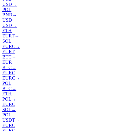
USD
→
POL
BNB
→
USD
USD
→
ETH
EURT
→
SOL
EURC
→
EURT
BTC
→
EUR
BTC
→
EURC
EURC
→
POL
BTC
→
ETH
POL
→
EURC
SOL
→
POL
USDT
→
EURC
EURC
→