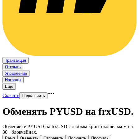
Транзакция
Открыть
Управление
Награды
Ещё
Скачать
Подключить
Обменять PYUSD на frxUSD
.
Обменяйте PYUSD на frxUSD с любым криптокошельком на
30+ блокчейнах.
Рамп
Обменять
Отправить
Получить
Профиль