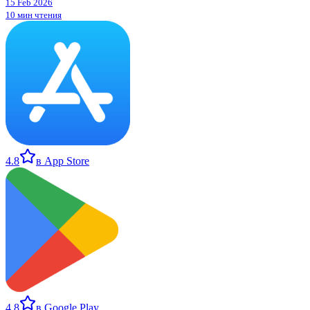
15 Feb 2026
10 мин чтения
4.8
в App Store
4.8
в Google Play