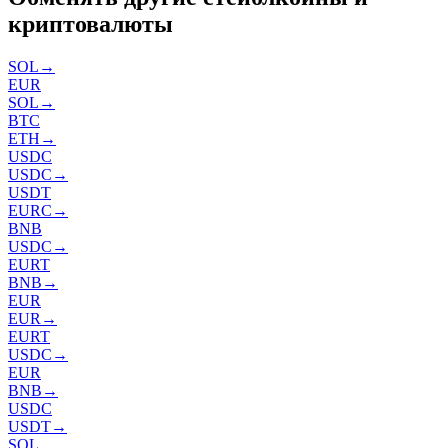
криптовалюты
SOL
→
EUR
SOL
→
BTC
ETH
→
USDC
USDC
→
USDT
EURC
→
BNB
USDC
→
EURT
BNB
→
EUR
EUR
→
EURT
USDC
→
EUR
BNB
→
USDC
USDT
→
SOL