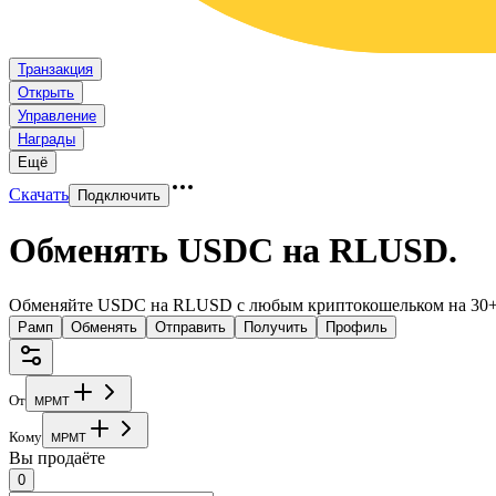
Транзакция
Открыть
Управление
Награды
Ещё
Скачать
Подключить
Обменять USDC на RLUSD
.
Обменяйте USDC на RLUSD с любым криптокошельком на 30+
Рамп
Обменять
Отправить
Получить
Профиль
От
M
P
M
T
Кому
M
P
M
T
Вы продаёте
0