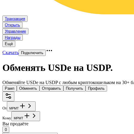
Транзакция
Открыть
Управление
Награды
Ещё
Скачать
Подключить
Обменять USDe на USDP
.
Обменяйте USDe на USDP с любым криптокошельком на 30+ б
Рамп
Обменять
Отправить
Получить
Профиль
От
M
P
M
T
Кому
M
P
M
T
Вы продаёте
0