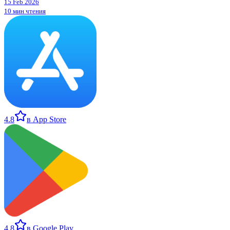
15 Feb 2026
10 мин чтения
4.8
в App Store
4.8
в Google Play