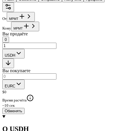
От
M
P
M
T
Кому
M
P
M
T
Вы продаёте
0
USDH
Вы покупаете
EURC
$
0
Время расчёта
~10 сек
Обменять
О USDH