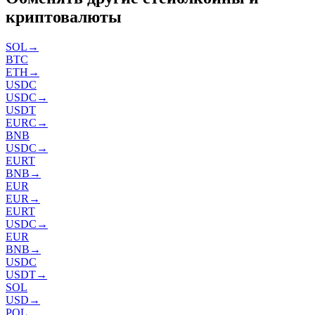
криптовалюты
SOL
→
BTC
ETH
→
USDC
USDC
→
USDT
EURC
→
BNB
USDC
→
EURT
BNB
→
EUR
EUR
→
EURT
USDC
→
EUR
BNB
→
USDC
USDT
→
SOL
USD
→
POL