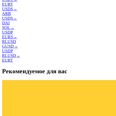
EURT
USDS
→
ARB
USDS
→
DAI
SOL
→
USDP
EURS
→
RLUSD
GUSD
→
USDP
RLUSD
→
EURT
Рекомендуемое для вас