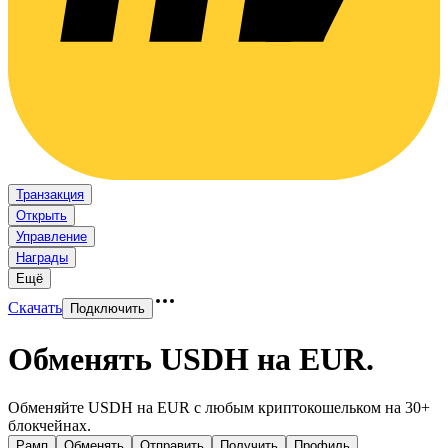
Транзакция
Открыть
Управление
Награды
Ещё
Скачать
Подключить
Обменять USDH на EUR
.
Обменяйте USDH на EUR с любым криптокошельком на 30+
блокчейнах.
Рамп
Обменять
Отправить
Получить
Профиль