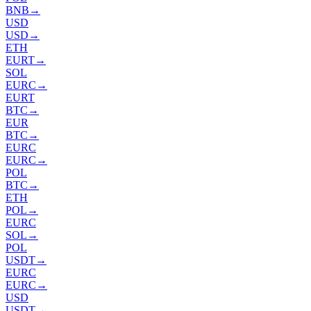
BNB
→
USD
USD
→
ETH
EURT
→
SOL
EURC
→
EURT
BTC
→
EUR
BTC
→
EURC
EURC
→
POL
BTC
→
ETH
POL
→
EURC
SOL
→
POL
USDT
→
EURC
EURC
→
USD
USDT
→