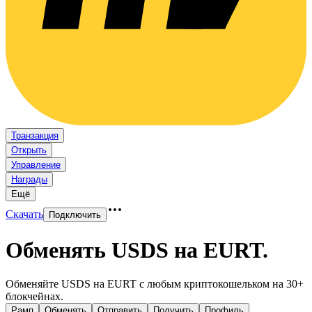
Транзакция
Открыть
Управление
Награды
Ещё
Скачать
Подключить
Обменять USDS на EURT
.
Обменяйте USDS на EURT с любым криптокошельком на 30+
блокчейнах.
Рамп
Обменять
Отправить
Получить
Профиль