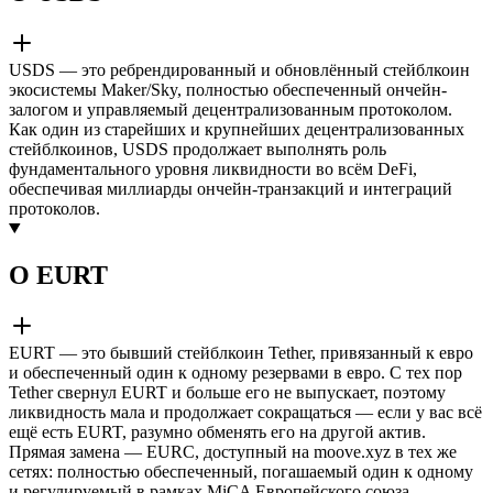
USDS — это ребрендированный и обновлённый стейблкоин
экосистемы Maker/Sky, полностью обеспеченный ончейн-
залогом и управляемый децентрализованным протоколом.
Как один из старейших и крупнейших децентрализованных
стейблкоинов, USDS продолжает выполнять роль
фундаментального уровня ликвидности во всём DeFi,
обеспечивая миллиарды ончейн-транзакций и интеграций
протоколов.
О EURT
EURT — это бывший стейблкоин Tether, привязанный к евро
и обеспеченный один к одному резервами в евро. С тех пор
Tether свернул EURT и больше его не выпускает, поэтому
ликвидность мала и продолжает сокращаться — если у вас всё
ещё есть EURT, разумно обменять его на другой актив.
Прямая замена — EURC, доступный на moove.xyz в тех же
сетях: полностью обеспеченный, погашаемый один к одному
и регулируемый в рамках MiCA Европейского союза.