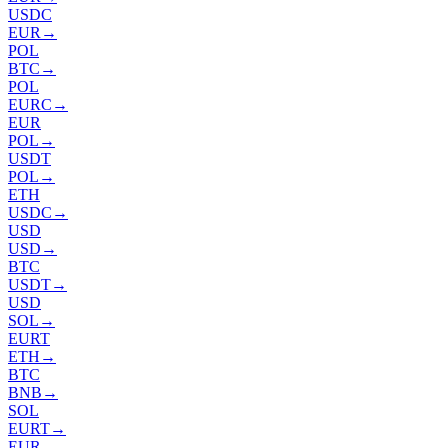
USDC
EUR
→
POL
BTC
→
POL
EURC
→
EUR
POL
→
USDT
POL
→
ETH
USDC
→
USD
USD
→
BTC
USDT
→
USD
SOL
→
EURT
ETH
→
BTC
BNB
→
SOL
EURT
→
EUR