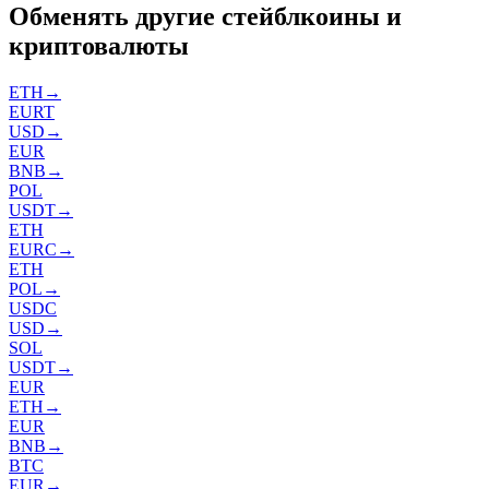
Обменять другие стейблкоины и
криптовалюты
ETH
→
EURT
USD
→
EUR
BNB
→
POL
USDT
→
ETH
EURC
→
ETH
POL
→
USDC
USD
→
SOL
USDT
→
EUR
ETH
→
EUR
BNB
→
BTC
EUR
→