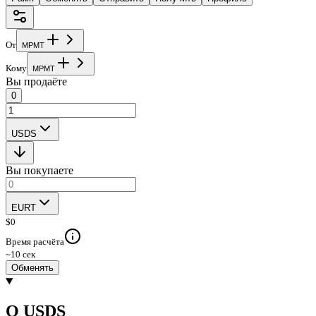
От
M
P
M
T
Кому
M
P
M
T
Вы продаёте
0
USDS
Вы покупаете
EURT
$
0
Время расчёта
~10 сек
Обменять
О USDS