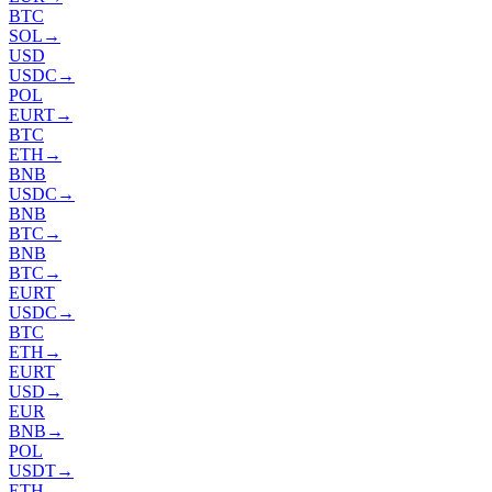
BTC
SOL
→
USD
USDC
→
POL
EURT
→
BTC
ETH
→
BNB
USDC
→
BNB
BTC
→
BNB
BTC
→
EURT
USDC
→
BTC
ETH
→
EURT
USD
→
EUR
BNB
→
POL
USDT
→
ETH