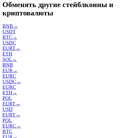
Обменять другие стейблкоины и
криптовалюты
BNB
→
USDT
BTC
→
USDC
EURT
→
ETH
SOL
→
BNB
EUR
→
EURC
USDC
→
EURC
ETH
→
POL
EURT
→
USD
EURT
→
POL
EURC
→
BTC
EUR
→