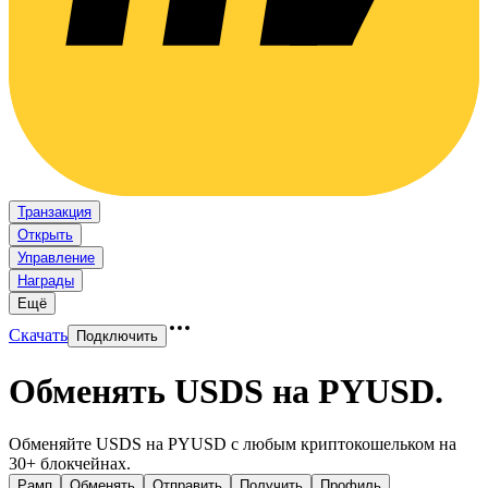
Транзакция
Открыть
Управление
Награды
Ещё
Скачать
Подключить
Обменять USDS на PYUSD
.
Обменяйте USDS на PYUSD с любым криптокошельком на
30+ блокчейнах.
Рамп
Обменять
Отправить
Получить
Профиль