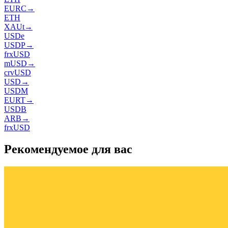
EURC
→
ETH
XAUt
→
USDe
USDP
→
frxUSD
mUSD
→
crvUSD
USD
→
USDM
EURT
→
USDB
ARB
→
frxUSD
Рекомендуемое для вас