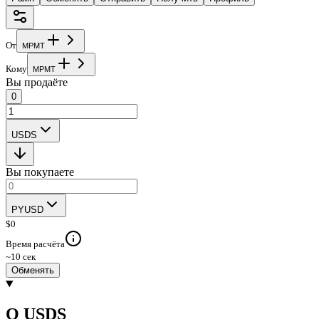
От
M
P
M
T
Кому
M
P
M
T
Вы продаёте
0
USDS
Вы покупаете
PYUSD
$
0
Время расчёта
~10 сек
Обменять
О USDS