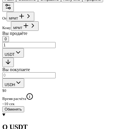
От
M
P
M
T
Кому
M
P
M
T
Вы продаёте
0
USDT
Вы покупаете
USDH
$
0
Время расчёта
~10 сек
Обменять
О USDT