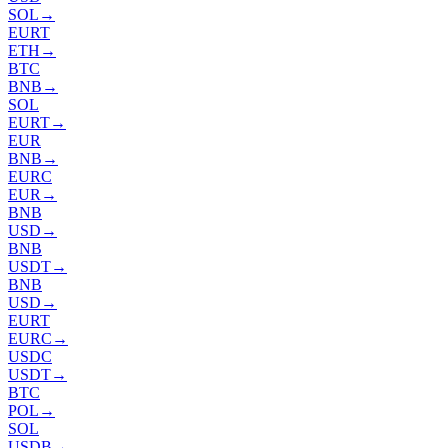
SOL
→
EURT
ETH
→
BTC
BNB
→
SOL
EURT
→
EUR
BNB
→
EURC
EUR
→
BNB
USD
→
BNB
USDT
→
BNB
USD
→
EURT
EURC
→
USDC
USDT
→
BTC
POL
→
SOL
USDB
→