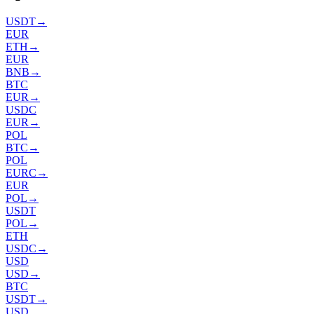
USDT
→
EUR
ETH
→
EUR
BNB
→
BTC
EUR
→
USDC
EUR
→
POL
BTC
→
POL
EURC
→
EUR
POL
→
USDT
POL
→
ETH
USDC
→
USD
USD
→
BTC
USDT
→
USD