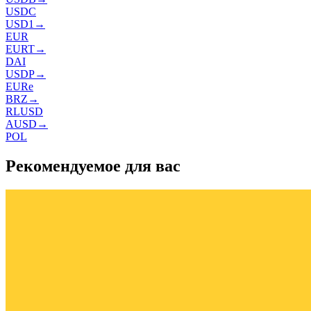
USDC
USD1
→
EUR
EURT
→
DAI
USDP
→
EURe
BRZ
→
RLUSD
AUSD
→
POL
Рекомендуемое для вас