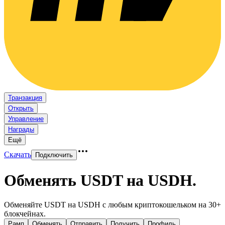
Транзакция
Открыть
Управление
Награды
Ещё
Скачать
Подключить
Обменять USDT на USDH
.
Обменяйте USDT на USDH с любым криптокошельком на 30+
блокчейнах.
Рамп
Обменять
Отправить
Получить
Профиль