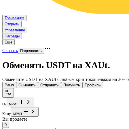
Транзакция
Открыть
Управление
Награды
Ещё
Скачать
Подключить
Обменять USDT на XAUt
.
Обменяйте USDT на XAUt с любым криптокошельком на 30+ б
Рамп
Обменять
Отправить
Получить
Профиль
От
M
P
M
T
Кому
M
P
M
T
Вы продаёте
0