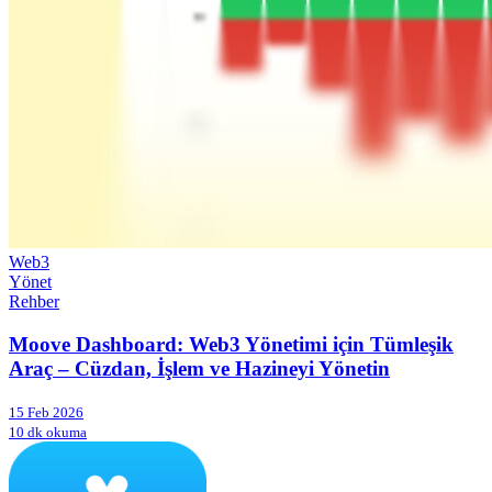
Web3
Yönet
Rehber
Moove Dashboard: Web3 Yönetimi için Tümleşik
Araç – Cüzdan, İşlem ve Hazineyi Yönetin
15 Feb 2026
10 dk okuma