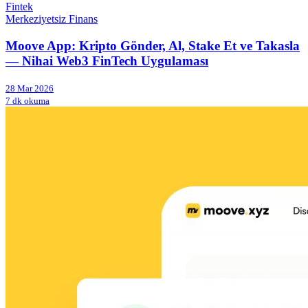
Fintek
Merkeziyetsiz Finans
Moove App: Kripto Gönder, Al, Stake Et ve Takasla
— Nihai Web3 FinTech Uygulaması
28 Mar 2026
7 dk okuma