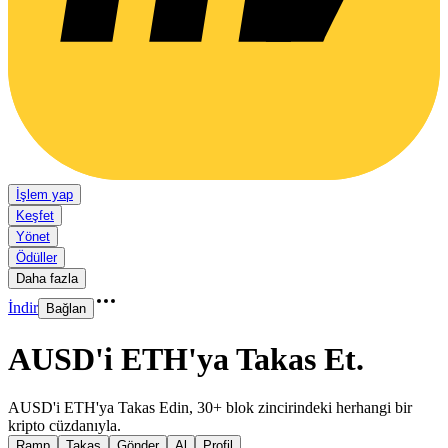
İşlem yap
Keşfet
Yönet
Ödüller
Daha fazla
İndir
Bağlan
AUSD'i ETH'ya Takas Et
.
AUSD'i ETH'ya Takas Edin, 30+ blok zincirindeki herhangi bir
kripto cüzdanıyla.
Ramp
Takas
Gönder
Al
Profil