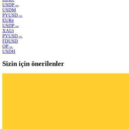
USDP
→
USDM
PYUSD
→
EURe
USDP
→
XAUt
PYUSD
→
FDUSD
OP
→
USDH
Sizin için önerilenler