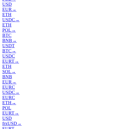
USD
EUR
→
ETH
USDC
→
ETH
POL
→
BTC
BNB
→
USDT
BTC
→
USDC
EURT
→
ETH
SOL
→
BNB
EUR
→
EURC
USDC
→
EURC
ETH
→
POL
EURT
→
USD
frxUSD
→
EURT