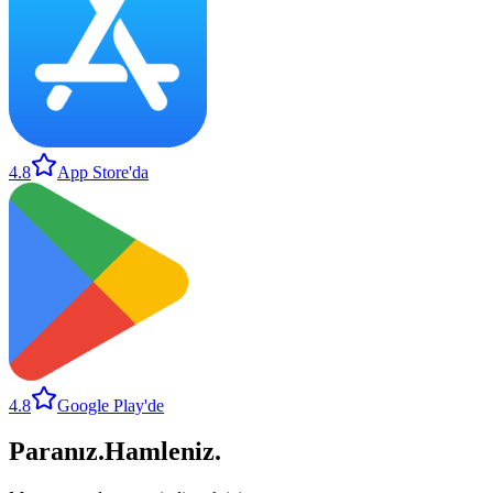
4.8
App Store'da
4.8
Google Play'de
Paranız
.
Hamleniz
.