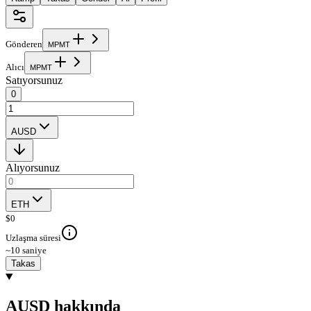
Gönderen
M
P
M
T
Alıcı
M
P
M
T
Satıyorsunuz
0
AUSD
Alıyorsunuz
ETH
$
0
Uzlaşma süresi
~10 saniye
Takas
AUSD hakkında