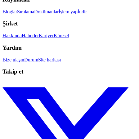
Bloglar
Sıralama
Dokümanlar
İşlem yap
İndir
Şirket
Hakkında
Haberler
Kariyer
Küresel
Yardım
Bize ulaşın
Durum
Site haritası
Takip et