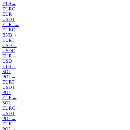
ETH
→
EURC
EUR
→
USDT
EURT
→
EURC
BNB
→
EURT
USD
→
USDC
EUR
→
USD
ETH
→
SOL
POL
→
EURT
USDT
→
POL
EUR
→
SOL
EURC
→
USDT
POL
→
EUR
POL
→