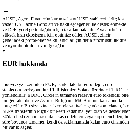
AUSD, Agora Finance'ın kurumsal sınıf USD stablecoin'idir; kısa
vadeli US Hazine Bonoları ve nakit eşdeğerleri ile desteklenmekte
ve DeFi yerel getiri dağıtımı için tasarlanmaktadır. Avalanche'ın
yüksek hızlı ekosistemi için optimize edilen AUSD, zincir
genelindeki protokoller ve kullanıcılar için derin zincir üstü likidite
ve uyumlu bir dolar varlığı sağlar.
EUR hakkında
moove.xyz üzerindeki EUR, bankadaki bir euro değil, euro
stablecoin pozisyonudur. EUR işlemleri Solana üzerinde EURC ile
yönlendirilir; EURC, Circle'in tamamen rezervli euro tokenidir, bire
bir geri alınabilir ve Avrupa Birliği'nin MiCA rejimi kapsamında
ihraç edilir. Bu size, zincir üzerinde saniyeler içinde sonuçlanan, bir
SEPA transferinin küçük bir kesri kadar maliyeti olan ve desteklenen
30'dan fazla zincir arasında takas edilebilen veya köprülenebilen, bu
süre boyunca tamamen kendi öz saklamanızda kalan euro cinsinden
bir varlık sağlar.