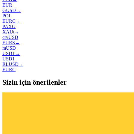
EUR
GUSD
→
POL
EURC
→
PAXG
XAUt
→
crvUSD
EURS
→
mUSD
USDT
→
USD1
RLUSD
→
EURC
Sizin için önerilenler