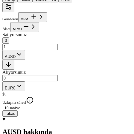
Gönderen
M
P
M
T
Alıcı
M
P
M
T
Satıyorsunuz
0
AUSD
Alıyorsunuz
EURC
$
0
Uzlaşma süresi
~10 saniye
Takas
AUSD hakkında