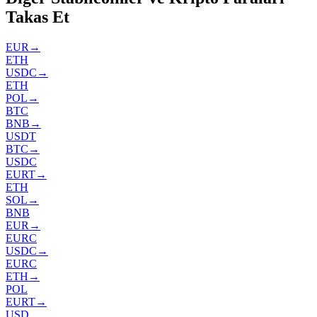
Takas Et
EUR
→
ETH
USDC
→
ETH
POL
→
BTC
BNB
→
USDT
BTC
→
USDC
EURT
→
ETH
SOL
→
BNB
EUR
→
EURC
USDC
→
EURC
ETH
→
POL
EURT
→
USD