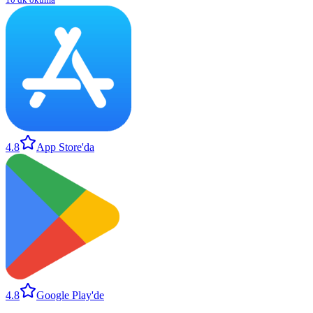
4.8
App Store'da
4.8
Google Play'de