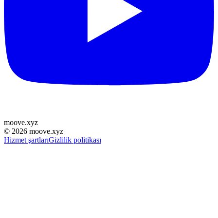
moove
.
xyz
©
2026
moove.xyz
Hizmet şartları
Gizlilik politikası