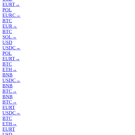
EURT
→
POL
EURC
→
BTC
EUR
→
BTC
SOL
→
USD
USDC
→
POL
EURT
→
BTC
ETH
→
BNB
USDC
→
BNB
BTC
→
BNB
BTC
→
EURT
USDC
→
BTC
ETH
→
EURT
USD
→