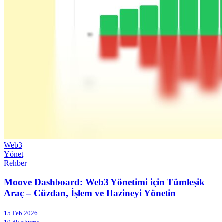
Web3
Yönet
Rehber
Moove Dashboard: Web3 Yönetimi için Tümleşik
Araç – Cüzdan, İşlem ve Hazineyi Yönetin
15 Feb 2026
10 dk okuma