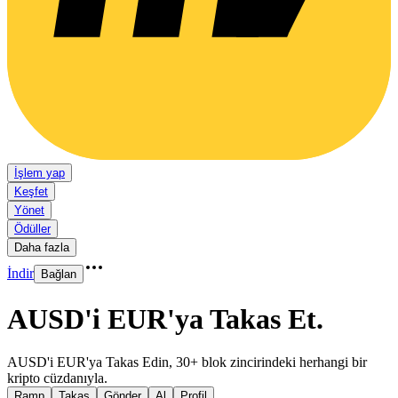
İşlem yap
Keşfet
Yönet
Ödüller
Daha fazla
İndir
Bağlan
AUSD'i EUR'ya Takas Et
.
AUSD'i EUR'ya Takas Edin, 30+ blok zincirindeki herhangi bir
kripto cüzdanıyla.
Ramp
Takas
Gönder
Al
Profil