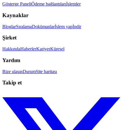
Gösterge Paneli
Ödeme bağlantıları
İşlemler
Kaynaklar
Bloglar
Sıralama
Dokümanlar
İşlem yap
İndir
Şirket
Hakkında
Haberler
Kariyer
Küresel
Yardım
Bize ulaşın
Durum
Site haritası
Takip et