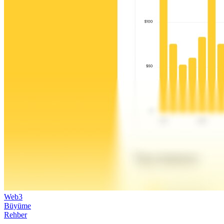
Web3
Büyüme
Rehber