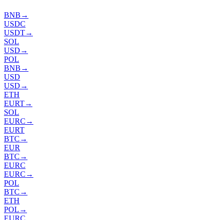
BNB
→
USDC
USDT
→
SOL
USD
→
POL
BNB
→
USD
USD
→
ETH
EURT
→
SOL
EURC
→
EURT
BTC
→
EUR
BTC
→
EURC
EURC
→
POL
BTC
→
ETH
POL
→
EURC