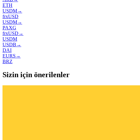
ETH
USDM
→
frxUSD
USDM
→
PAXG
frxUSD
→
USDM
USDB
→
DAI
EURS
→
BRZ
Sizin için önerilenler