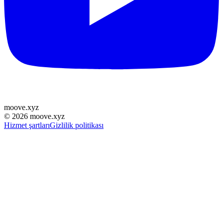
moove
.
xyz
©
2026
moove.xyz
Hizmet şartları
Gizlilik politikası