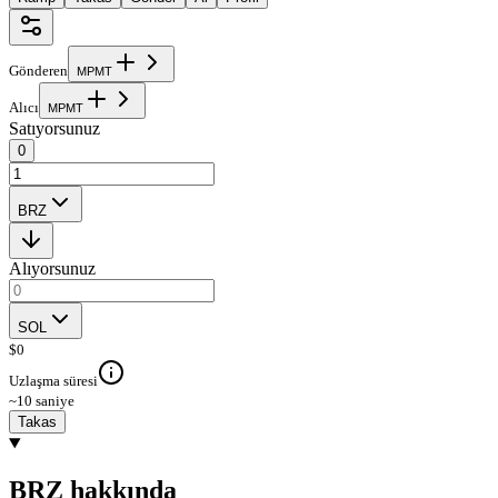
Gönderen
M
P
M
T
Alıcı
M
P
M
T
Satıyorsunuz
0
BRZ
Alıyorsunuz
SOL
$
0
Uzlaşma süresi
~10 saniye
Takas
BRZ hakkında