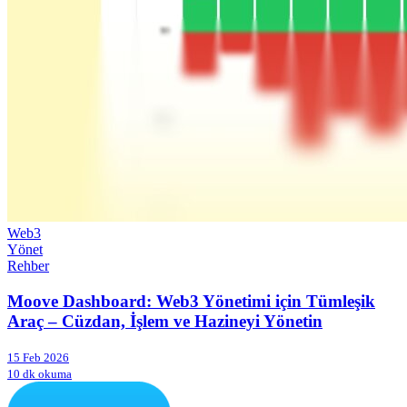
Web3
Yönet
Rehber
Moove Dashboard: Web3 Yönetimi için Tümleşik
Araç – Cüzdan, İşlem ve Hazineyi Yönetin
15 Feb 2026
10 dk okuma