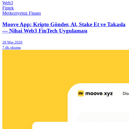
Web3
Fintek
Merkeziyetsiz Finans
Moove App: Kripto Gönder, Al, Stake Et ve Takasla
— Nihai Web3 FinTech Uygulaması
28 Mar 2026
7 dk okuma