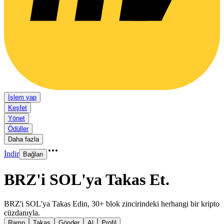
İşlem yap
Keşfet
Yönet
Ödüller
Daha fazla
İndir
Bağlan
BRZ'i SOL'ya Takas Et
.
BRZ'i SOL'ya Takas Edin, 30+ blok zincirindeki herhangi bir kripto
cüzdanıyla.
Ramp
Takas
Gönder
Al
Profil