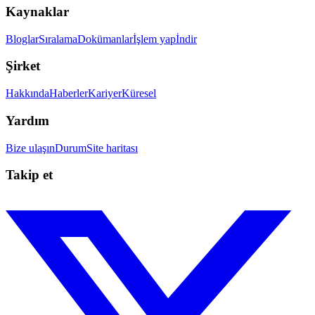
Kaynaklar
Bloglar
Sıralama
Dokümanlar
İşlem yap
İndir
Şirket
Hakkında
Haberler
Kariyer
Küresel
Yardım
Bize ulaşın
Durum
Site haritası
Takip et