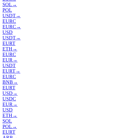
SOL
→
POL
USDT
→
EURC
EURC
→
USD
USDT
→
EURT
ETH
→
EURC
EUR
→
USDT
EURT
→
EURC
BNB
→
EURT
USD
→
USDC
EUR
→
USD
ETH
→
SOL
POL
→
EURT
ARB
→