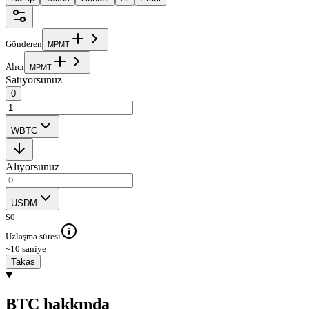
Gönderen
M
P
M
T
Alıcı
M
P
M
T
Satıyorsunuz
0
WBTC
Alıyorsunuz
USDM
$
0
Uzlaşma süresi
~10 saniye
Takas
BTC hakkında