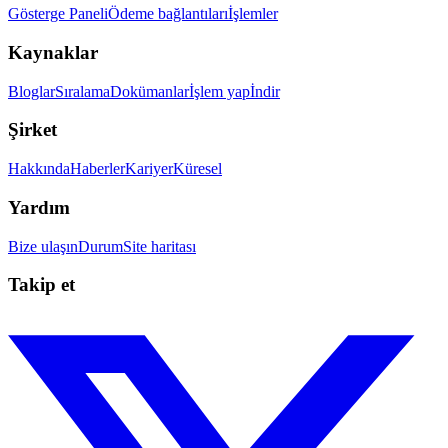
Gösterge Paneli
Ödeme bağlantıları
İşlemler
Kaynaklar
Bloglar
Sıralama
Dokümanlar
İşlem yap
İndir
Şirket
Hakkında
Haberler
Kariyer
Küresel
Yardım
Bize ulaşın
Durum
Site haritası
Takip et