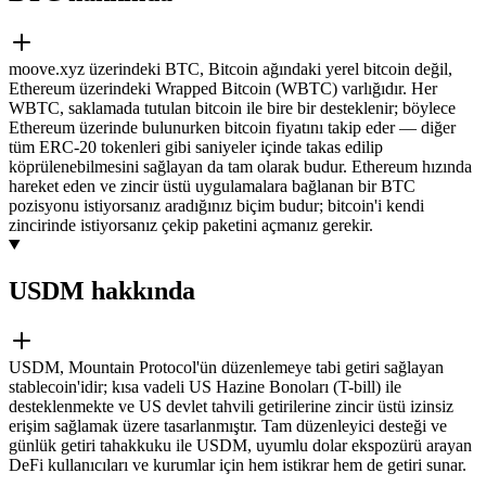
moove.xyz üzerindeki BTC, Bitcoin ağındaki yerel bitcoin değil,
Ethereum üzerindeki Wrapped Bitcoin (WBTC) varlığıdır. Her
WBTC, saklamada tutulan bitcoin ile bire bir desteklenir; böylece
Ethereum üzerinde bulunurken bitcoin fiyatını takip eder — diğer
tüm ERC-20 tokenleri gibi saniyeler içinde takas edilip
köprülenebilmesini sağlayan da tam olarak budur. Ethereum hızında
hareket eden ve zincir üstü uygulamalara bağlanan bir BTC
pozisyonu istiyorsanız aradığınız biçim budur; bitcoin'i kendi
zincirinde istiyorsanız çekip paketini açmanız gerekir.
USDM hakkında
USDM, Mountain Protocol'ün düzenlemeye tabi getiri sağlayan
stablecoin'idir; kısa vadeli US Hazine Bonoları (T-bill) ile
desteklenmekte ve US devlet tahvili getirilerine zincir üstü izinsiz
erişim sağlamak üzere tasarlanmıştır. Tam düzenleyici desteği ve
günlük getiri tahakkuku ile USDM, uyumlu dolar ekspozürü arayan
DeFi kullanıcıları ve kurumlar için hem istikrar hem de getiri sunar.