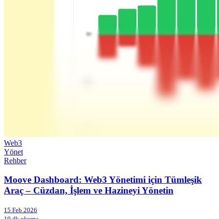
Web3
Yönet
Rehber
Moove Dashboard: Web3 Yönetimi için Tümleşik
Araç – Cüzdan, İşlem ve Hazineyi Yönetin
15 Feb 2026
10 dk okuma