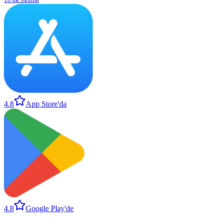
4.8
App Store'da
4.8
Google Play'de