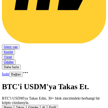
İşlem yap
Keşfet
Yönet
Ödüller
Daha fazla
İndir
Bağlan
BTC'i USDM'ya Takas Et
.
BTC'i USDM'ya Takas Edin, 30+ blok zincirindeki herhangi bir
kripto cüzdanıyla.
Ramp
Takas
Gönder
Al
Profil