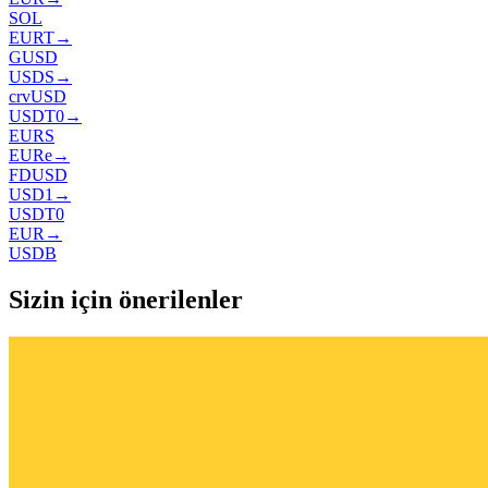
SOL
EURT
→
GUSD
USDS
→
crvUSD
USDT0
→
EURS
EURe
→
FDUSD
USD1
→
USDT0
EUR
→
USDB
Sizin için önerilenler