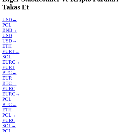
Takas Et
USD
→
POL
BNB
→
USD
USD
→
ETH
EURT
→
SOL
EURC
→
EURT
BTC
→
EUR
BTC
→
EURC
EURC
→
POL
BTC
→
ETH
POL
→
EURC
SOL
→
POL