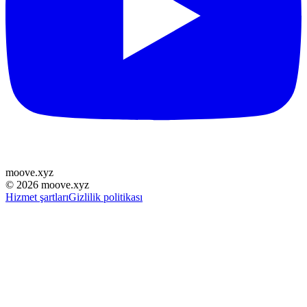
moove
.
xyz
©
2026
moove.xyz
Hizmet şartları
Gizlilik politikası