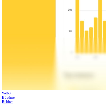
Web3
Büyüme
Rehber