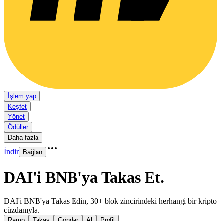
İşlem yap
Keşfet
Yönet
Ödüller
Daha fazla
İndir
Bağlan
DAI'i BNB'ya Takas Et
.
DAI'i BNB'ya Takas Edin, 30+ blok zincirindeki herhangi bir kripto
cüzdanıyla.
Ramp
Takas
Gönder
Al
Profil