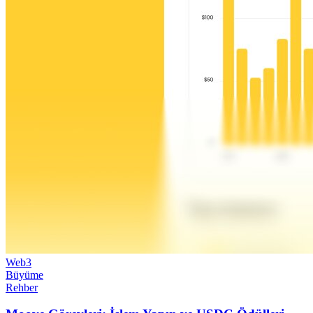
Web3
Büyüme
Rehber