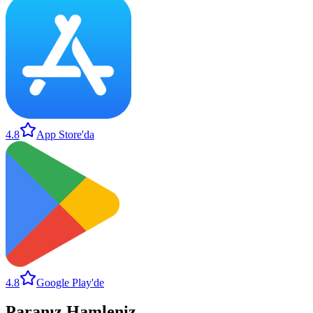
4.8
App Store'da
4.8
Google Play'de
Paranız
.
Hamleniz
.