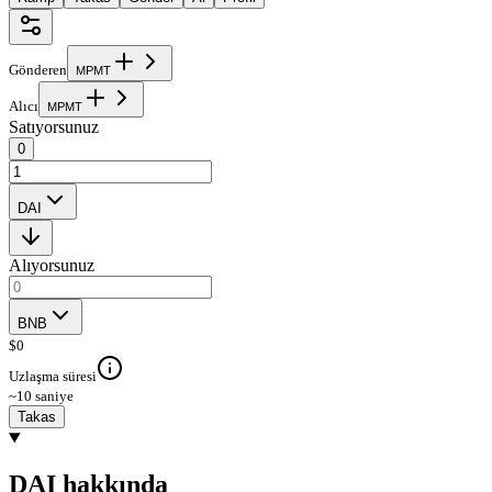
Gönderen
M
P
M
T
Alıcı
M
P
M
T
Satıyorsunuz
0
DAI
Alıyorsunuz
BNB
$
0
Uzlaşma süresi
~10 saniye
Takas
DAI hakkında