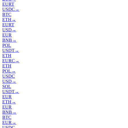
EURT
USDC
→
BTC
ETH
→
EURT
USD
→
EUR
BNB
→
POL
USDT
→
ETH
EURC
→
ETH
POL
→
USDC
USD
→
SOL
USDT
→
EUR
ETH
→
EUR
BNB
→
BTC
EUR
→
USDC