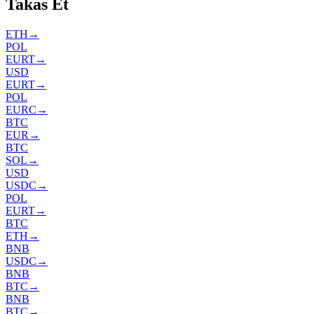
Takas Et
ETH
→
POL
EURT
→
USD
EURT
→
POL
EURC
→
BTC
EUR
→
BTC
SOL
→
USD
USDC
→
POL
EURT
→
BTC
ETH
→
BNB
USDC
→
BNB
BTC
→
BNB
BTC
→