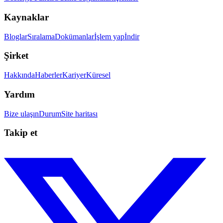
Kaynaklar
Bloglar
Sıralama
Dokümanlar
İşlem yap
İndir
Şirket
Hakkında
Haberler
Kariyer
Küresel
Yardım
Bize ulaşın
Durum
Site haritası
Takip et