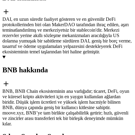
DAI, en uzun süredir faaliyet gösteren ve en güvenilir DeFi
protokollerinden biri olan MakerDAO tarafından ihraç edilen, aşırı
teminatlandırılmış ve merkeziyetsiz bir stablecoin'dir. Merkezi
rezervler yerine akıllı sözleşme mekanizmaları aracılığıyla US
dolarına yumuşak bir sabitleme sürdüren DAI, geniş bir borç verme,
tasarruf ve ödeme uygulamaları yelpazesini destekleyerek DeFi
ekosisteminin temel taşlarından biri haline gelmiştir.
BNB hakkında
BNB, BNB Chain ekosisteminin ana varlığıdır; ticaret, DeFi, oyun
ve küresel kripto aktiviteleri için en yaygın kullanılan ağlardan
biridir. Düşük işlem ücretleri ve yüksek işlem hacmiyle bilinen
BNB, dünya çapında geniş bir kullanıcı kitlesine sahiptir.
moove.xyz, BNB’ye tam birlikte çalışabilirlik getirir; hızlı, güvenli
ve zincirler arası transferleri tek bir birleşik deneyimde mümkün
kılar.