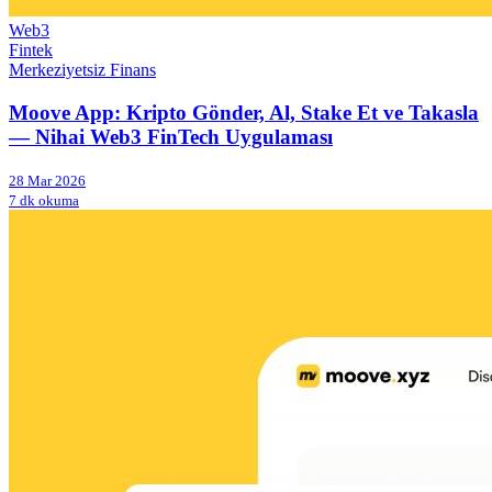
Web3
Fintek
Merkeziyetsiz Finans
Moove App: Kripto Gönder, Al, Stake Et ve Takasla
— Nihai Web3 FinTech Uygulaması
28 Mar 2026
7 dk okuma