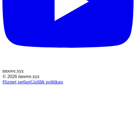
moove
.
xyz
©
2026
moove.xyz
Hizmet şartları
Gizlilik politikası