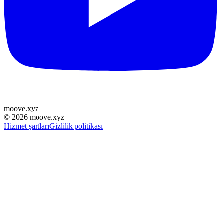
moove
.
xyz
©
2026
moove.xyz
Hizmet şartları
Gizlilik politikası