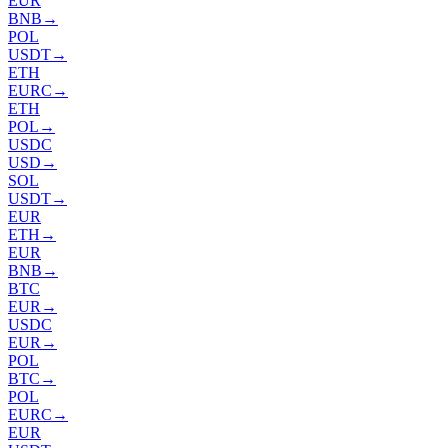
EUR
BNB
→
POL
USDT
→
ETH
EURC
→
ETH
POL
→
USDC
USD
→
SOL
USDT
→
EUR
ETH
→
EUR
BNB
→
BTC
EUR
→
USDC
EUR
→
POL
BTC
→
POL
EURC
→
EUR