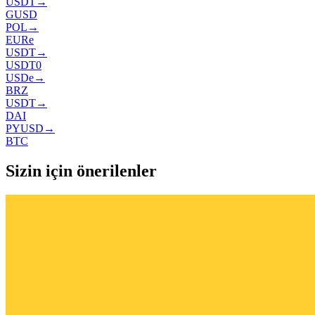
USDT
→
GUSD
POL
→
EURe
USDT
→
USDT0
USDe
→
BRZ
USDT
→
DAI
PYUSD
→
BTC
Sizin için önerilenler