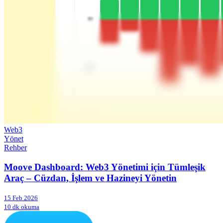
Web3
Yönet
Rehber
Moove Dashboard: Web3 Yönetimi için Tümleşik
Araç – Cüzdan, İşlem ve Hazineyi Yönetin
15 Feb 2026
10 dk okuma