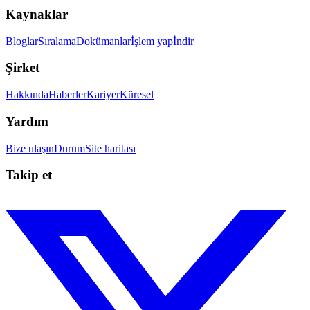
Kaynaklar
Bloglar
Sıralama
Dokümanlar
İşlem yap
İndir
Şirket
Hakkında
Haberler
Kariyer
Küresel
Yardım
Bize ulaşın
Durum
Site haritası
Takip et