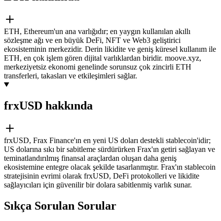
ETH, Ethereum'un ana varlığıdır; en yaygın kullanılan akıllı
sözleşme ağı ve en büyük DeFi, NFT ve Web3 geliştirici
ekosisteminin merkezidir. Derin likidite ve geniş küresel kullanım ile
ETH, en çok işlem gören dijital varlıklardan biridir. moove.xyz,
merkeziyetsiz ekonomi genelinde sorunsuz çok zincirli ETH
transferleri, takasları ve etkileşimleri sağlar.
frxUSD hakkında
frxUSD, Frax Finance'ın en yeni US doları destekli stablecoin'idir;
US dolarına sıkı bir sabitleme sürdürürken Frax'ın getiri sağlayan ve
teminatlandırılmış finansal araçlardan oluşan daha geniş
ekosistemine entegre olacak şekilde tasarlanmıştır. Frax'ın stablecoin
stratejisinin evrimi olarak frxUSD, DeFi protokolleri ve likidite
sağlayıcıları için güvenilir bir dolara sabitlenmiş varlık sunar.
Sıkça Sorulan Sorular