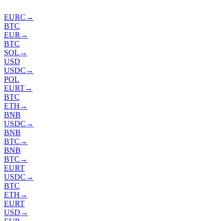
EURC
→
BTC
EUR
→
BTC
SOL
→
USD
USDC
→
POL
EURT
→
BTC
ETH
→
BNB
USDC
→
BNB
BTC
→
BNB
BTC
→
EURT
USDC
→
BTC
ETH
→
EURT
USD
→