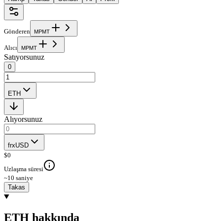
Gönderen
M
P
M
T
Alıcı
M
P
M
T
Satıyorsunuz
0
ETH
Alıyorsunuz
frxUSD
$
0
Uzlaşma süresi
~10 saniye
Takas
ETH hakkında