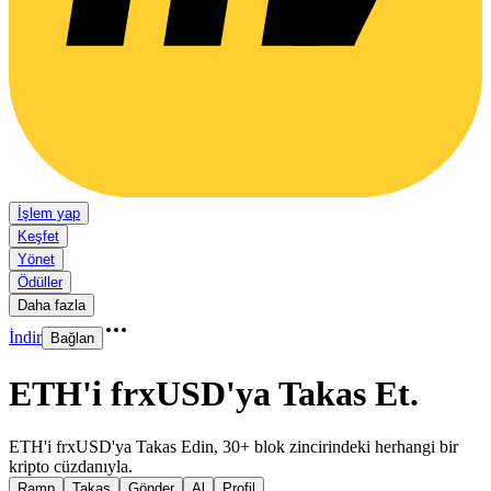
İşlem yap
Keşfet
Yönet
Ödüller
Daha fazla
İndir
Bağlan
ETH'i frxUSD'ya Takas Et
.
ETH'i frxUSD'ya Takas Edin, 30+ blok zincirindeki herhangi bir
kripto cüzdanıyla.
Ramp
Takas
Gönder
Al
Profil