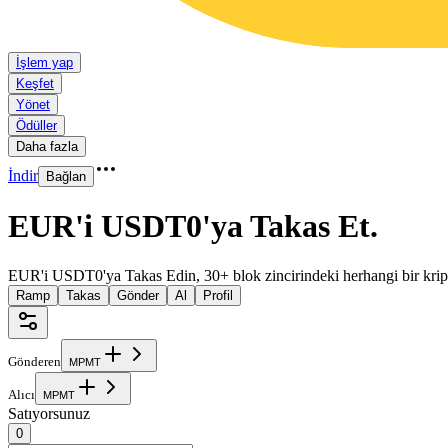
İşlem yap
Keşfet
Yönet
Ödüller
Daha fazla
İndir
Bağlan
EUR'i USDT0'ya Takas Et
.
EUR'i USDT0'ya Takas Edin, 30+ blok zincirindeki herhangi bir krip
Ramp
Takas
Gönder
Al
Profil
Gönderen
M
P
M
T
Alıcı
M
P
M
T
Satıyorsunuz
0