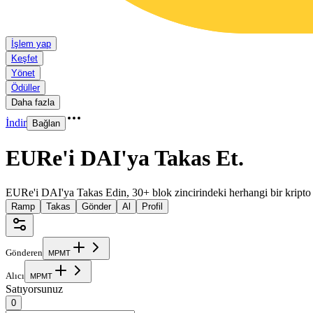
İşlem yap
Keşfet
Yönet
Ödüller
Daha fazla
İndir
Bağlan
EURe'i DAI'ya Takas Et
.
EURe'i DAI'ya Takas Edin, 30+ blok zincirindeki herhangi bir kripto
Ramp
Takas
Gönder
Al
Profil
Gönderen
M
P
M
T
Alıcı
M
P
M
T
Satıyorsunuz
0