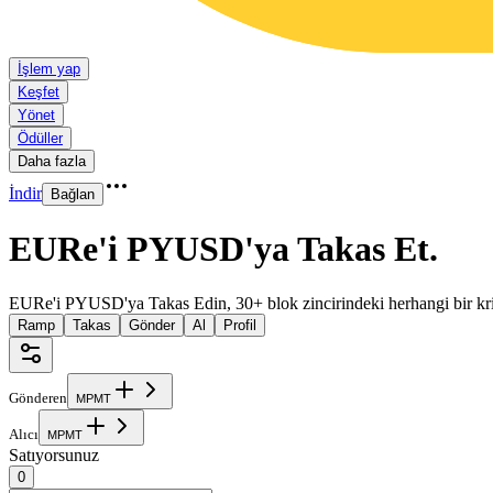
İşlem yap
Keşfet
Yönet
Ödüller
Daha fazla
İndir
Bağlan
EURe'i PYUSD'ya Takas Et
.
EURe'i PYUSD'ya Takas Edin, 30+ blok zincirindeki herhangi bir kri
Ramp
Takas
Gönder
Al
Profil
Gönderen
M
P
M
T
Alıcı
M
P
M
T
Satıyorsunuz
0