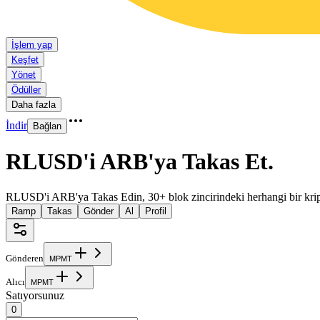
İşlem yap
Keşfet
Yönet
Ödüller
Daha fazla
İndir
Bağlan
RLUSD'i ARB'ya Takas Et
.
RLUSD'i ARB'ya Takas Edin, 30+ blok zincirindeki herhangi bir krip
Ramp
Takas
Gönder
Al
Profil
Gönderen
M
P
M
T
Alıcı
M
P
M
T
Satıyorsunuz
0