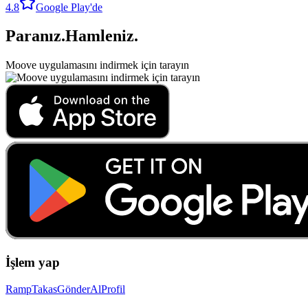
4.8
Google Play'de
Paranız
.
Hamleniz
.
Moove uygulamasını indirmek için tarayın
İşlem yap
Ramp
Takas
Gönder
Al
Profil