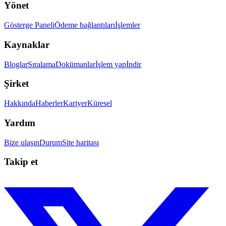
Yönet
Gösterge Paneli
Ödeme bağlantıları
İşlemler
Kaynaklar
Bloglar
Sıralama
Dokümanlar
İşlem yap
İndir
Şirket
Hakkında
Haberler
Kariyer
Küresel
Yardım
Bize ulaşın
Durum
Site haritası
Takip et