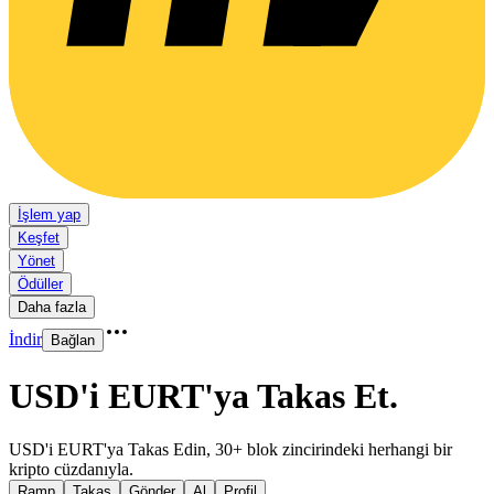
İşlem yap
Keşfet
Yönet
Ödüller
Daha fazla
İndir
Bağlan
USD'i EURT'ya Takas Et
.
USD'i EURT'ya Takas Edin, 30+ blok zincirindeki herhangi bir
kripto cüzdanıyla.
Ramp
Takas
Gönder
Al
Profil