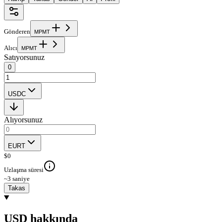
Gönderen
M
P
M
T
Alıcı
M
P
M
T
Satıyorsunuz
0
USDC
Alıyorsunuz
EURT
$
0
Uzlaşma süresi
~3 saniye
Takas
USD hakkında