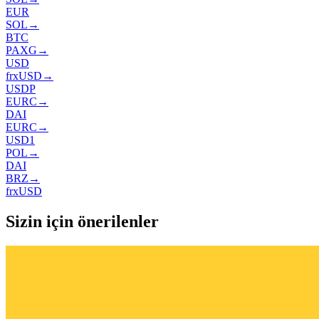
EUR
SOL
→
BTC
PAXG
→
USD
frxUSD
→
USDP
EURC
→
DAI
EURC
→
USD1
POL
→
DAI
BRZ
→
frxUSD
Sizin için önerilenler