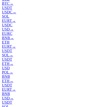
BTC
→
USDT
USDC
→
SOL
EURT
→
USDC
USD
→
EURC
BNB
→
ETH
EURT
→
USDT
SOL
→
USDT
ETH
→
USD
POL
→
BNB
ETH
→
USDT
EURT
→
BNB
USD
→
USDT
SOL
→