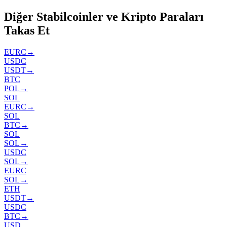
Diğer Stabilcoinler ve Kripto Paraları
Takas Et
EURC
→
USDC
USDT
→
BTC
POL
→
SOL
EURC
→
SOL
BTC
→
SOL
SOL
→
USDC
SOL
→
EURC
SOL
→
ETH
USDT
→
USDC
BTC
→
USD