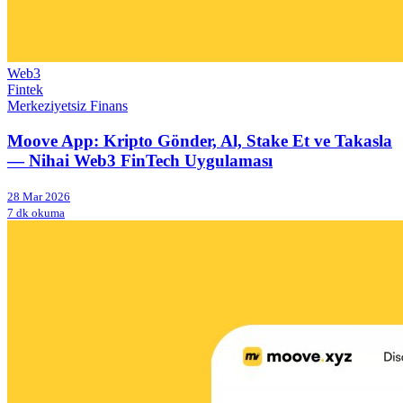
Web3
Fintek
Merkeziyetsiz Finans
Moove App: Kripto Gönder, Al, Stake Et ve Takasla
— Nihai Web3 FinTech Uygulaması
28 Mar 2026
7 dk okuma