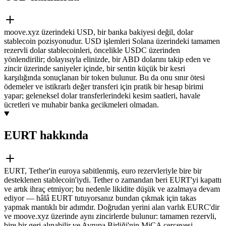
moove.xyz üzerindeki USD, bir banka bakiyesi değil, dolar
stablecoin pozisyonudur. USD işlemleri Solana üzerindeki tamamen
rezervli dolar stablecoinleri, öncelikle USDC üzerinden
yönlendirilir; dolayısıyla elinizde, bir ABD dolarını takip eden ve
zincir üzerinde saniyeler içinde, bir sentin küçük bir kesri
karşılığında sonuçlanan bir token bulunur. Bu da onu sınır ötesi
ödemeler ve istikrarlı değer transferi için pratik bir hesap birimi
yapar; geleneksel dolar transferlerindeki kesim saatleri, havale
ücretleri ve muhabir banka gecikmeleri olmadan.
EURT hakkında
EURT, Tether'in euroya sabitlenmiş, euro rezervleriyle bire bir
desteklenen stablecoin'iydi. Tether o zamandan beri EURT'yi kapattı
ve artık ihraç etmiyor; bu nedenle likidite düşük ve azalmaya devam
ediyor — hâlâ EURT tutuyorsanız bundan çıkmak için takas
yapmak mantıklı bir adımdır. Doğrudan yerini alan varlık EURC'dir
ve moove.xyz üzerinde aynı zincirlerde bulunur: tamamen rezervli,
bire bir geri alınabilir ve Avrupa Birliği'nin MiCA çerçevesi