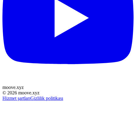
moove
.
xyz
©
2026
moove.xyz
Hizmet şartları
Gizlilik politikası