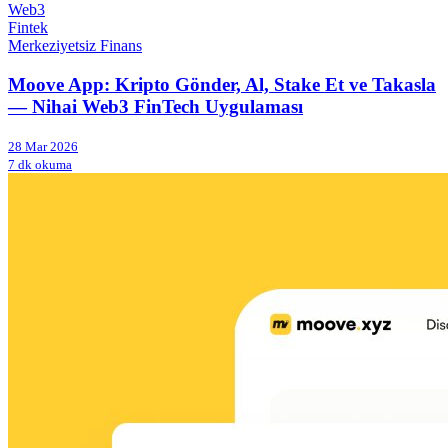
Web3
Fintek
Merkeziyetsiz Finans
Moove App: Kripto Gönder, Al, Stake Et ve Takasla
— Nihai Web3 FinTech Uygulaması
28 Mar 2026
7 dk okuma