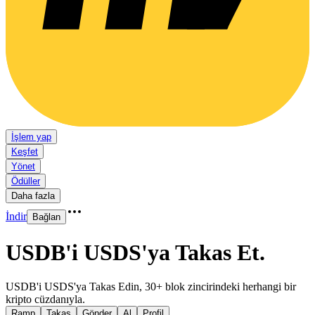
İşlem yap
Keşfet
Yönet
Ödüller
Daha fazla
İndir
Bağlan
USDB'i USDS'ya Takas Et
.
USDB'i USDS'ya Takas Edin, 30+ blok zincirindeki herhangi bir
kripto cüzdanıyla.
Ramp
Takas
Gönder
Al
Profil