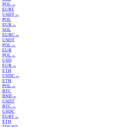
POL
→
EURT
USDT
→
POL
EUR
→
SOL
EURC
→
USDT
POL
→
EUR
POL
→
USD
EUR
→
ETH
USDC
→
ETH
POL
→
BTC
BNB
→
USDT
BTC
→
USDC
EURT
→
ETH
FDUSD
→