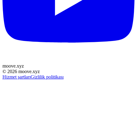
moove
.
xyz
©
2026
moove.xyz
Hizmet şartları
Gizlilik politikası