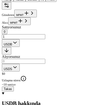
Gönderen
M
P
M
T
Alıcı
M
P
M
T
Satıyorsunuz
0
USDB
Alıyorsunuz
USDS
$
0
Uzlaşma süresi
~10 saniye
Takas
USDB hakkında