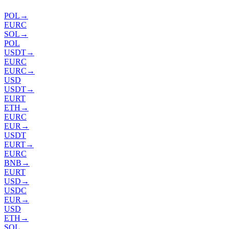
POL
→
EURC
SOL
→
POL
USDT
→
EURC
EURC
→
USD
USDT
→
EURT
ETH
→
EURC
EUR
→
USDT
EURT
→
EURC
BNB
→
EURT
USD
→
USDC
EUR
→
USD
ETH
→
SOL