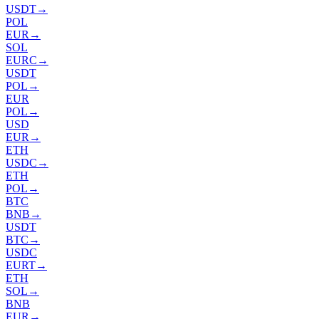
USDT
→
POL
EUR
→
SOL
EURC
→
USDT
POL
→
EUR
POL
→
USD
EUR
→
ETH
USDC
→
ETH
POL
→
BTC
BNB
→
USDT
BTC
→
USDC
EURT
→
ETH
SOL
→
BNB
EUR
→