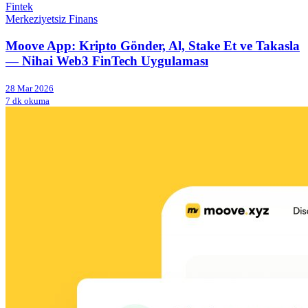
Fintek
Merkeziyetsiz Finans
Moove App: Kripto Gönder, Al, Stake Et ve Takasla
— Nihai Web3 FinTech Uygulaması
28 Mar 2026
7 dk okuma