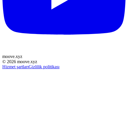
moove
.
xyz
©
2026
moove.xyz
Hizmet şartları
Gizlilik politikası