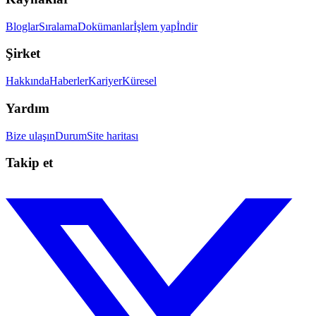
Bloglar
Sıralama
Dokümanlar
İşlem yap
İndir
Şirket
Hakkında
Haberler
Kariyer
Küresel
Yardım
Bize ulaşın
Durum
Site haritası
Takip et