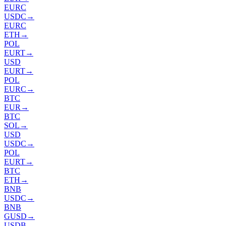
EURC
USDC
→
EURC
ETH
→
POL
EURT
→
USD
EURT
→
POL
EURC
→
BTC
EUR
→
BTC
SOL
→
USD
USDC
→
POL
EURT
→
BTC
ETH
→
BNB
USDC
→
BNB
GUSD
→
USDB