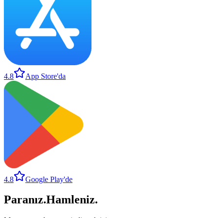
4.8
App Store'da
4.8
Google Play'de
Paranız
.
Hamleniz
.