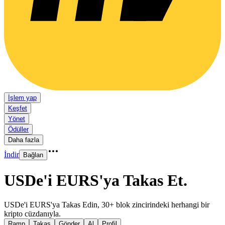
İşlem yap
Keşfet
Yönet
Ödüller
Daha fazla
İndir
Bağlan
USDe'i EURS'ya Takas Et
.
USDe'i EURS'ya Takas Edin, 30+ blok zincirindeki herhangi bir
kripto cüzdanıyla.
Ramp
Takas
Gönder
Al
Profil