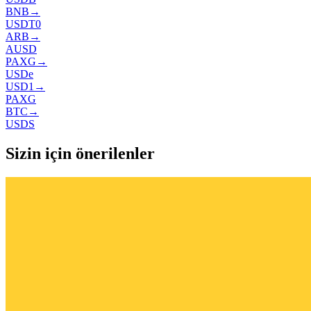
BNB
→
USDT0
ARB
→
AUSD
PAXG
→
USDe
USD1
→
PAXG
BTC
→
USDS
Sizin için önerilenler