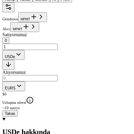
Gönderen
M
P
M
T
Alıcı
M
P
M
T
Satıyorsunuz
0
USDe
Alıyorsunuz
EURS
$
0
Uzlaşma süresi
~10 saniye
Takas
USDe hakkında