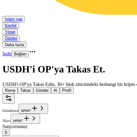
İşlem yap
Keşfet
Yönet
Ödüller
Daha fazla
İndir
Bağlan
USDH'i OP'ya Takas Et
.
USDH'i OP'ya Takas Edin, 30+ blok zincirindeki herhangi bir kripto 
Ramp
Takas
Gönder
Al
Profil
Gönderen
M
P
M
T
Alıcı
M
P
M
T
Satıyorsunuz
0