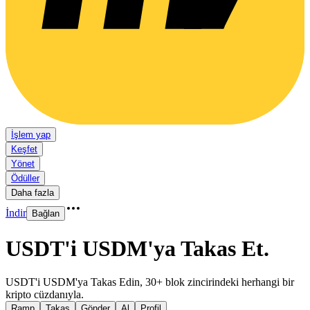
İşlem yap
Keşfet
Yönet
Ödüller
Daha fazla
İndir
Bağlan
USDT'i USDM'ya Takas Et
.
USDT'i USDM'ya Takas Edin, 30+ blok zincirindeki herhangi bir
kripto cüzdanıyla.
Ramp
Takas
Gönder
Al
Profil