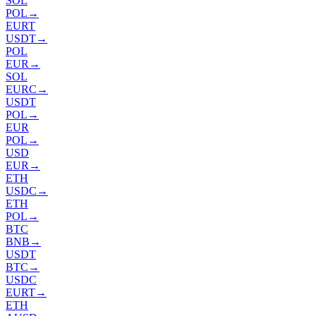
SOL
POL
→
EURT
USDT
→
POL
EUR
→
SOL
EURC
→
USDT
POL
→
EUR
POL
→
USD
EUR
→
ETH
USDC
→
ETH
POL
→
BTC
BNB
→
USDT
BTC
→
USDC
EURT
→
ETH