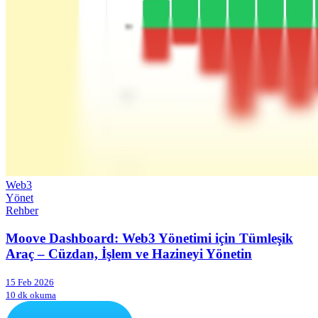
Web3
Yönet
Rehber
Moove Dashboard: Web3 Yönetimi için Tümleşik
Araç – Cüzdan, İşlem ve Hazineyi Yönetin
15 Feb 2026
10 dk okuma