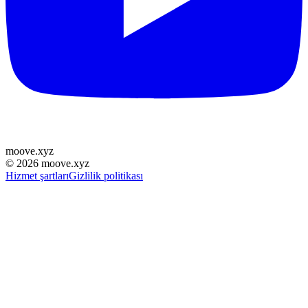
moove
.
xyz
©
2026
moove.xyz
Hizmet şartları
Gizlilik politikası