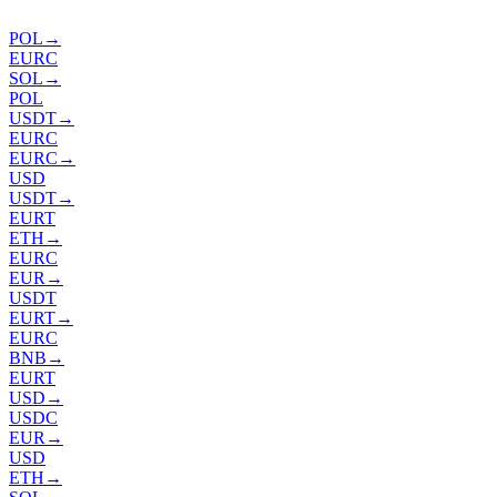
POL
→
EURC
SOL
→
POL
USDT
→
EURC
EURC
→
USD
USDT
→
EURT
ETH
→
EURC
EUR
→
USDT
EURT
→
EURC
BNB
→
EURT
USD
→
USDC
EUR
→
USD
ETH
→