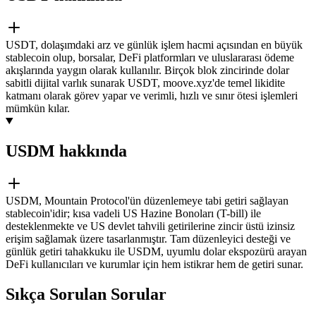
USDT, dolaşımdaki arz ve günlük işlem hacmi açısından en büyük
stablecoin olup, borsalar, DeFi platformları ve uluslararası ödeme
akışlarında yaygın olarak kullanılır. Birçok blok zincirinde dolar
sabitli dijital varlık sunarak USDT, moove.xyz'de temel likidite
katmanı olarak görev yapar ve verimli, hızlı ve sınır ötesi işlemleri
mümkün kılar.
USDM hakkında
USDM, Mountain Protocol'ün düzenlemeye tabi getiri sağlayan
stablecoin'idir; kısa vadeli US Hazine Bonoları (T-bill) ile
desteklenmekte ve US devlet tahvili getirilerine zincir üstü izinsiz
erişim sağlamak üzere tasarlanmıştır. Tam düzenleyici desteği ve
günlük getiri tahakkuku ile USDM, uyumlu dolar ekspozürü arayan
DeFi kullanıcıları ve kurumlar için hem istikrar hem de getiri sunar.
Sıkça Sorulan Sorular