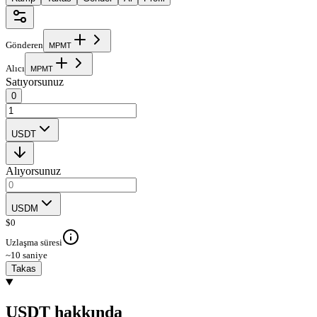
Gönderen
M
P
M
T
Alıcı
M
P
M
T
Satıyorsunuz
0
USDT
Alıyorsunuz
USDM
$
0
Uzlaşma süresi
~10 saniye
Takas
USDT hakkında