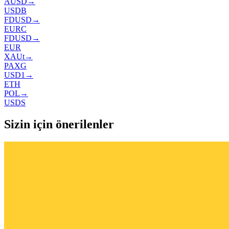
AUSD
→
USDB
FDUSD
→
EURC
FDUSD
→
EUR
XAUt
→
PAXG
USD1
→
ETH
POL
→
USDS
Sizin için önerilenler