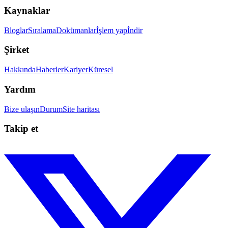
Kaynaklar
Bloglar
Sıralama
Dokümanlar
İşlem yap
İndir
Şirket
Hakkında
Haberler
Kariyer
Küresel
Yardım
Bize ulaşın
Durum
Site haritası
Takip et