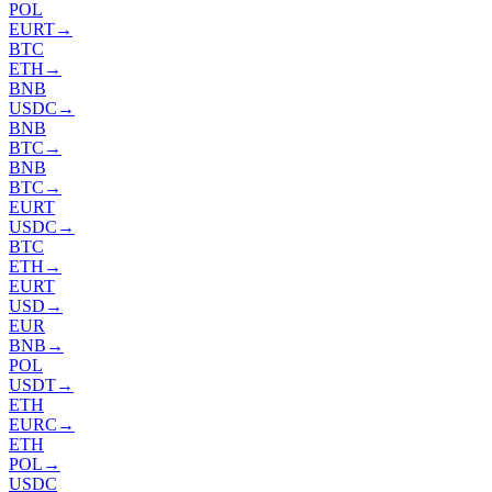
POL
EURT
→
BTC
ETH
→
BNB
USDC
→
BNB
BTC
→
BNB
BTC
→
EURT
USDC
→
BTC
ETH
→
EURT
USD
→
EUR
BNB
→
POL
USDT
→
ETH
EURC
→
ETH
POL
→
USDC