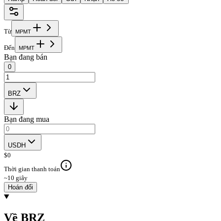
Từ
M
P
M
T
Đến
M
P
M
T
Bạn đang bán
0
BRZ
Bạn đang mua
USDH
$
0
Thời gian thanh toán
~10 giây
Hoán đổi
Về BRZ