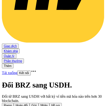
Giao dịch
Khám phá
Quản lý
Phần thưởng
Thêm
Tải xuống
Kết nối
Đổi BRZ sang USDH
.
Đổi từ BRZ sang USDH với bất kỳ ví tiền mã hóa nào trên hơn 30
blockchain.
Ramp
Hoán đổi
Gửi
Nhận
Hồ sơ