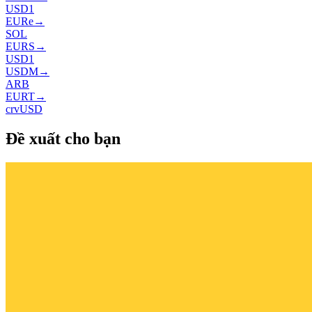
USD1
EURe
→
SOL
EURS
→
USD1
USDM
→
ARB
EURT
→
crvUSD
Đề xuất cho bạn