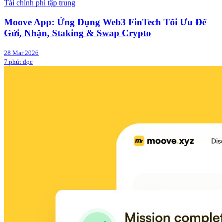
Tài chính phi tập trung
Moove App: Ứng Dụng Web3 FinTech Tối Ưu Để
Gửi, Nhận, Staking & Swap Crypto
28 Mar 2026
7 phút đọc