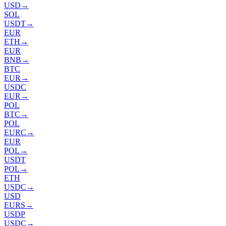
USD
→
SOL
USDT
→
EUR
ETH
→
EUR
BNB
→
BTC
EUR
→
USDC
EUR
→
POL
BTC
→
POL
EURC
→
EUR
POL
→
USDT
POL
→
ETH
USDC
→
USD
EURS
→
USDP
USDC
→