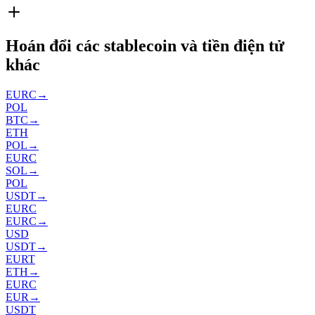
Hoán đổi các stablecoin và tiền điện tử
khác
EURC
→
POL
BTC
→
ETH
POL
→
EURC
SOL
→
POL
USDT
→
EURC
EURC
→
USD
USDT
→
EURT
ETH
→
EURC
EUR
→
USDT