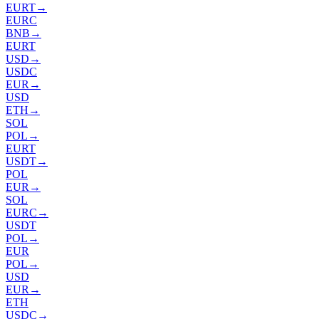
EURT
→
EURC
BNB
→
EURT
USD
→
USDC
EUR
→
USD
ETH
→
SOL
POL
→
EURT
USDT
→
POL
EUR
→
SOL
EURC
→
USDT
POL
→
EUR
POL
→
USD
EUR
→
ETH
USDC
→