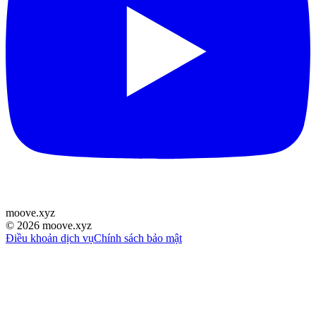
moove
.
xyz
©
2026
moove.xyz
Điều khoản dịch vụ
Chính sách bảo mật