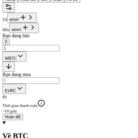
Từ
M
P
M
T
Đến
M
P
M
T
Bạn đang bán
0
WBTC
Bạn đang mua
EURC
$
0
Thời gian thanh toán
~10 giây
Hoán đổi
Về BTC