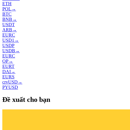
ETH
POL
→
BTC
BNB
→
USDT
ARB
→
EURC
USD1
→
USDP
USDB
→
EURC
OP
→
EURT
DAI
→
EURS
crvUSD
→
PYUSD
Đề xuất cho bạn