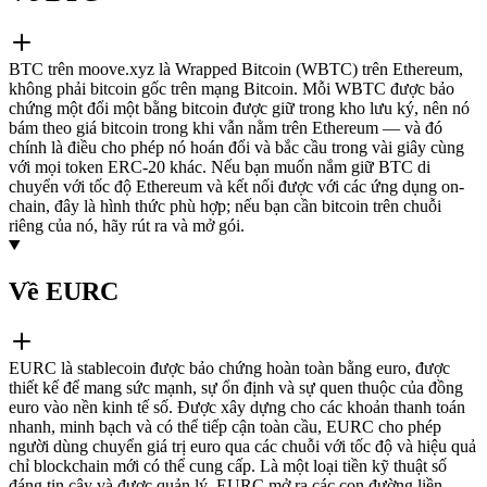
BTC trên moove.xyz là Wrapped Bitcoin (WBTC) trên Ethereum,
không phải bitcoin gốc trên mạng Bitcoin. Mỗi WBTC được bảo
chứng một đổi một bằng bitcoin được giữ trong kho lưu ký, nên nó
bám theo giá bitcoin trong khi vẫn nằm trên Ethereum — và đó
chính là điều cho phép nó hoán đổi và bắc cầu trong vài giây cùng
với mọi token ERC-20 khác. Nếu bạn muốn nắm giữ BTC di
chuyển với tốc độ Ethereum và kết nối được với các ứng dụng on-
chain, đây là hình thức phù hợp; nếu bạn cần bitcoin trên chuỗi
riêng của nó, hãy rút ra và mở gói.
Về EURC
EURC là stablecoin được bảo chứng hoàn toàn bằng euro, được
thiết kế để mang sức mạnh, sự ổn định và sự quen thuộc của đồng
euro vào nền kinh tế số. Được xây dựng cho các khoản thanh toán
nhanh, minh bạch và có thể tiếp cận toàn cầu, EURC cho phép
người dùng chuyển giá trị euro qua các chuỗi với tốc độ và hiệu quả
chỉ blockchain mới có thể cung cấp. Là một loại tiền kỹ thuật số
đáng tin cậy và được quản lý, EURC mở ra các con đường liền