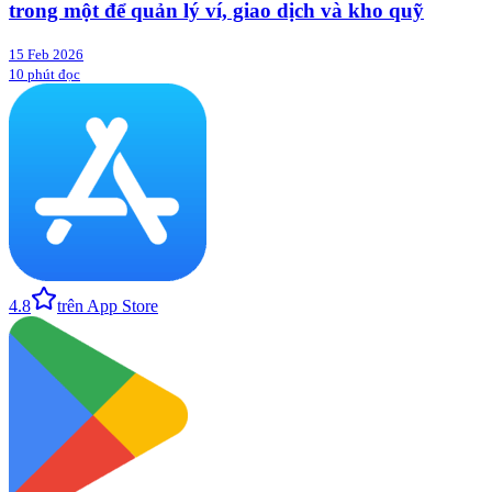
trong một để quản lý ví, giao dịch và kho quỹ
15 Feb 2026
10 phút đọc
4.8
trên App Store