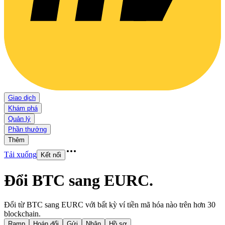
Giao dịch
Khám phá
Quản lý
Phần thưởng
Thêm
Tải xuống
Kết nối
Đổi BTC sang EURC
.
Đổi từ BTC sang EURC với bất kỳ ví tiền mã hóa nào trên hơn 30
blockchain.
Ramp
Hoán đổi
Gửi
Nhận
Hồ sơ