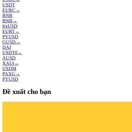
USDT
EURC
→
BNB
BNB
→
frxUSD
EURT
→
PYUSD
GUSD
→
DAI
USDT0
→
AUSD
XAUt
→
USDM
PAXG
→
PYUSD
Đề xuất cho bạn