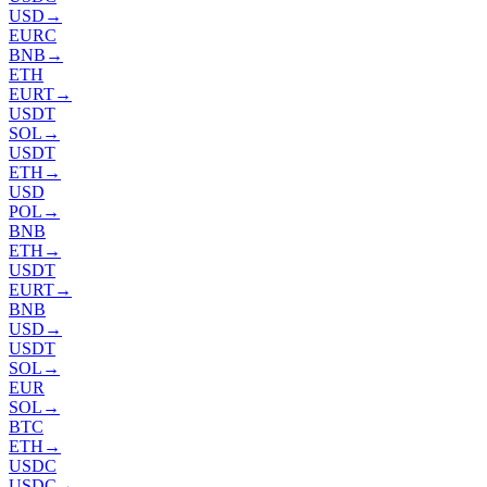
USD
→
EURC
BNB
→
ETH
EURT
→
USDT
SOL
→
USDT
ETH
→
USD
POL
→
BNB
ETH
→
USDT
EURT
→
BNB
USD
→
USDT
SOL
→
EUR
SOL
→
BTC
ETH
→
USDC
USDC
→