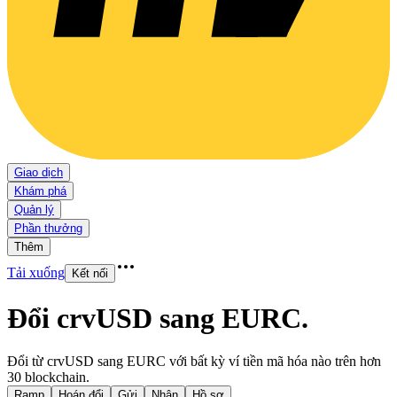
Giao dịch
Khám phá
Quản lý
Phần thưởng
Thêm
Tải xuống
Kết nối
Đổi crvUSD sang EURC
.
Đổi từ crvUSD sang EURC với bất kỳ ví tiền mã hóa nào trên hơn
30 blockchain.
Ramp
Hoán đổi
Gửi
Nhận
Hồ sơ