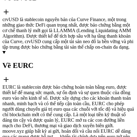
crvUSD là stablecoin nguyên bản của Curve Finance, một trong
những giao thức DeFi quan trọng nhất, được bảo chứng bằng một
cơ chế thanh lý mới gọi là LLAMMA (Lending Liquidating AMM
Algorithm). Được thiết kế để tích hợp sâu với hạ tầng thanh khoản
của Curve, crvUSD cung cấp một tài sản neo đô la bền vững và phi
tập trung được bảo chứng bằng tài sản thế chấp on-chain đa dạng.
Về EURC
EURC là stablecoin được bảo chứng hoàn toàn bằng euro, được
thiết kế để mang sức mạnh, sự ổn định và sự quen thuộc của đồng
euro vào nền kinh tế số. Được xây dựng cho các khoản thanh toán
nhanh, minh bạch và có thể tiếp cận toàn cầu, EURC cho phép
người dùng chuyển giá trị euro qua các chuỗi với tốc độ và hiệu quả
chỉ blockchain mới có thể cung cấp. Là một loại tiền kỹ thuật số
đáng tin cậy và được quản lý, EURC mở ra các con đường liền
mạch cho DeFi, thương mại và giao dịch xuyên biên giới.
moove.xyz giúp bất kỳ ai gửi, hoán đổi và cầu nối EURC dễ dàng
qua các mạng được hỗ trợ — khiến tài chính dựa trên euro trở nên