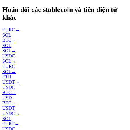
Hoán đổi các stablecoin và tiền điện tử
khác
EURC
→
SOL
BTC
→
SOL
SOL
→
USDC
SOL
→
EURC
SOL
→
ETH
USDT
→
USDC
BTC
→
USD
BTC
→
USDT
USDC
→
SOL
EURT
→
USDC