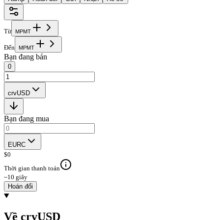
Từ
M
P
M
T
Đến
M
P
M
T
Bạn đang bán
0
crvUSD
Bạn đang mua
EURC
$
0
Thời gian thanh toán
~10 giây
Hoán đổi
Về crvUSD