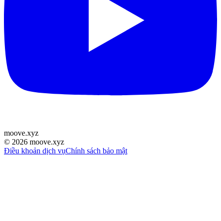
moove
.
xyz
©
2026
moove.xyz
Điều khoản dịch vụ
Chính sách bảo mật