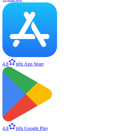
4.8
trên App Store
4.8
trên Google Play