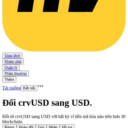
Giao dịch
Khám phá
Quản lý
Phần thưởng
Thêm
Tải xuống
Kết nối
Đổi crvUSD sang USD
.
Đổi từ crvUSD sang USD với bất kỳ ví tiền mã hóa nào trên hơn 30
blockchain.
Ramp
Hoán đổi
Gửi
Nhận
Hồ sơ