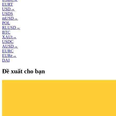
EURT
USD
→
USDS
mUSD
→
POL
RLUSD
→
BTC
XAUt
→
USDC
AUSD
→
EURC
EURe
→
DAI
Đề xuất cho bạn