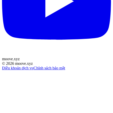
moove
.
xyz
©
2026
moove.xyz
Điều khoản dịch vụ
Chính sách bảo mật