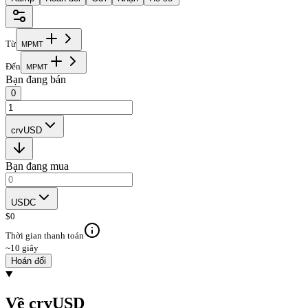
Từ
M
P
M
T
Đến
M
P
M
T
Bạn đang bán
0
crvUSD
Bạn đang mua
USDC
$
0
Thời gian thanh toán
~10 giây
Hoán đổi
Về crvUSD