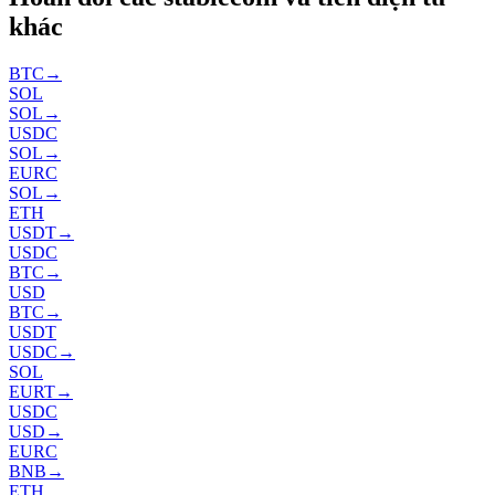
khác
BTC
→
SOL
SOL
→
USDC
SOL
→
EURC
SOL
→
ETH
USDT
→
USDC
BTC
→
USD
BTC
→
USDT
USDC
→
SOL
EURT
→
USDC
USD
→
EURC
BNB
→
ETH