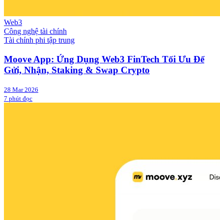
Web3
Công nghệ tài chính
Tài chính phi tập trung
Moove App: Ứng Dụng Web3 FinTech Tối Ưu Để
Gửi, Nhận, Staking & Swap Crypto
28 Mar 2026
7 phút đọc