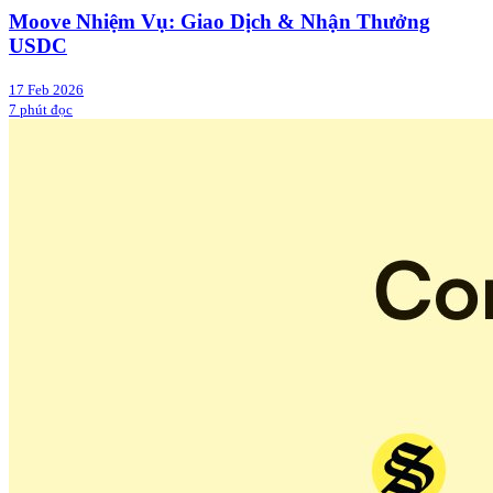
Moove Nhiệm Vụ: Giao Dịch & Nhận Thưởng
USDC
17 Feb 2026
7 phút đọc