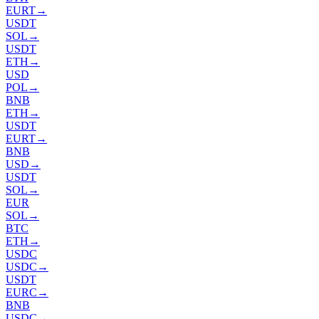
EURT
→
USDT
SOL
→
USDT
ETH
→
USD
POL
→
BNB
ETH
→
USDT
EURT
→
BNB
USD
→
USDT
SOL
→
EUR
SOL
→
BTC
ETH
→
USDC
USDC
→
USDT
EURC
→
BNB
USDC
→