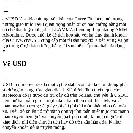
crvUSD là stablecoin nguyên bản của Curve Finance, một trong
những giao thức DeFi quan trọng nhất, được bảo chứng bằng một
cơ chế thanh lý mới gọi là LLAMMA (Lending Liquidating AMM
Algorithm). Được thiết kế để tích hợp sâu với hạ tầng thanh khoản
của Curve, crvUSD cung cấp một tài sản neo đô la bền vững và phi
tập trung được bảo chứng bằng tài sản thế chấp on-chain đa dạng.
Về USD
USD trên moove.xyz là một vị thế stablecoin đô la chứ không phải
số dư ngân hàng. Các giao dịch USD được định tuyến qua các
stablecoin đô la được dự trữ đầy đủ trên Solana, chủ yếu là USDC,
nên thứ bạn nắm giữ là một token bám theo một đô la Mỹ và tất
toán on-chain trong vài giây với chi phí chỉ một phần nhỏ của một
xu. Điều đó khiến nó trở thành đơn vị tính toán thiết thực cho thanh
toán xuyên biên giới và chuyển giá trị ổn định, không có giờ cắt
giao dịch, phí điện chuyển tiền hay độ trễ ngân hàng đại lý như
chuyển khoản đô la truyền thống.