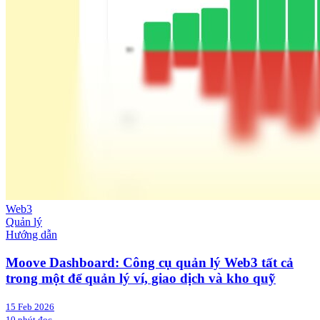
Web3
Quản lý
Hướng dẫn
Moove Dashboard: Công cụ quản lý Web3 tất cả
trong một để quản lý ví, giao dịch và kho quỹ
15 Feb 2026
10 phút đọc