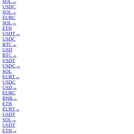
SOL
→
USDC
SOL
→
EURC
SOL
→
ETH
USDT
→
USDC
BTC
→
USD
BTC
→
USDT
USDC
→
SOL
EURT
→
USDC
USD
→
EURC
BNB
→
ETH
EURT
→
USDT
SOL
→
USDT
ETH
→