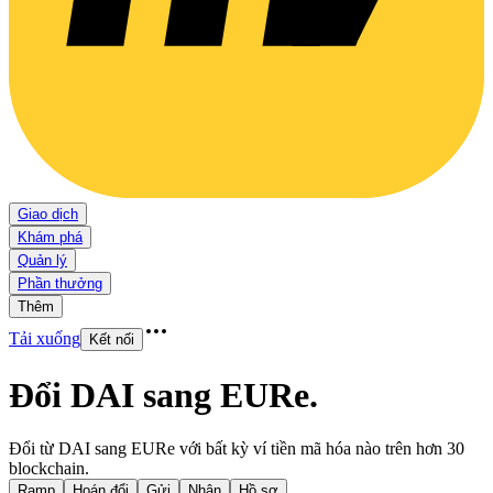
Giao dịch
Khám phá
Quản lý
Phần thưởng
Thêm
Tải xuống
Kết nối
Đổi DAI sang EURe
.
Đổi từ DAI sang EURe với bất kỳ ví tiền mã hóa nào trên hơn 30
blockchain.
Ramp
Hoán đổi
Gửi
Nhận
Hồ sơ