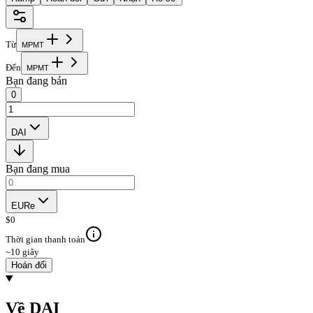
Từ
M
P
M
T
Đến
M
P
M
T
Bạn đang bán
0
DAI
Bạn đang mua
EURe
$
0
Thời gian thanh toán
~10 giây
Hoán đổi
Về DAI