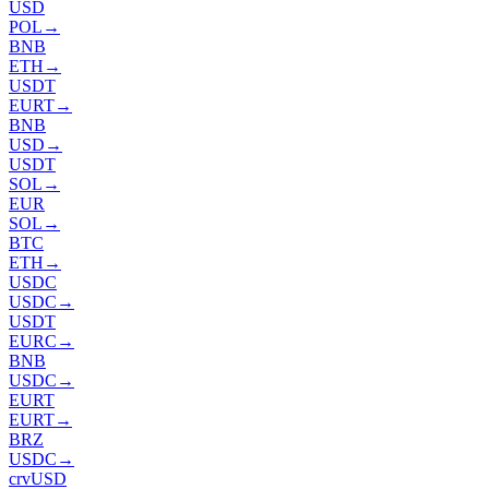
USD
POL
→
BNB
ETH
→
USDT
EURT
→
BNB
USD
→
USDT
SOL
→
EUR
SOL
→
BTC
ETH
→
USDC
USDC
→
USDT
EURC
→
BNB
USDC
→
EURT
EURT
→
BRZ
USDC
→
crvUSD