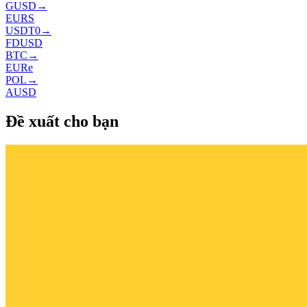
GUSD
→
EURS
USDT0
→
FDUSD
BTC
→
EURe
POL
→
AUSD
Đề xuất cho bạn