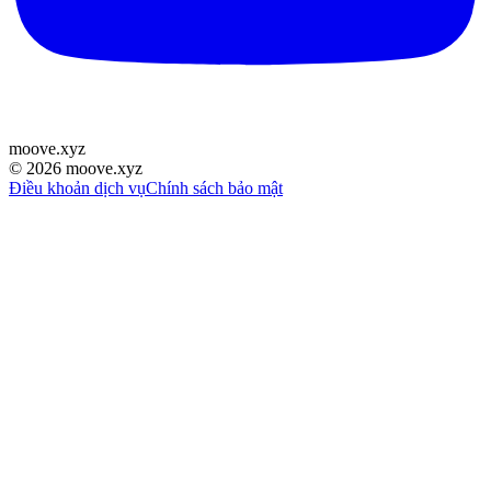
moove
.
xyz
©
2026
moove.xyz
Điều khoản dịch vụ
Chính sách bảo mật