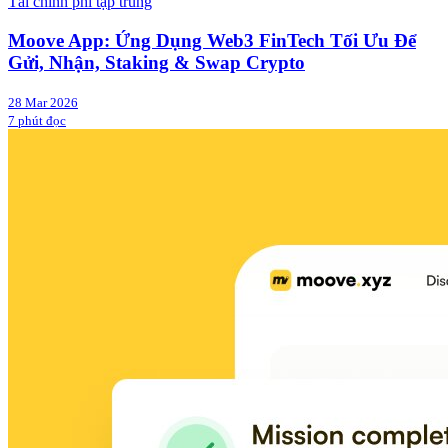
Tài chính phi tập trung
Moove App: Ứng Dụng Web3 FinTech Tối Ưu Để
Gửi, Nhận, Staking & Swap Crypto
28 Mar 2026
7 phút đọc