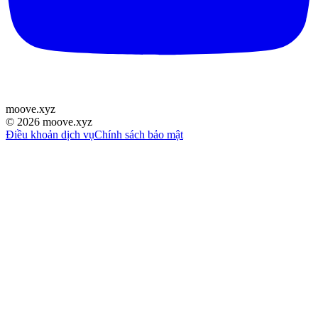
moove
.
xyz
©
2026
moove.xyz
Điều khoản dịch vụ
Chính sách bảo mật