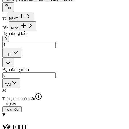
Từ
M
P
M
T
Đến
M
P
M
T
Bạn đang bán
0
ETH
Bạn đang mua
DAI
$
0
Thời gian thanh toán
~10 giây
Hoán đổi
Về ETH