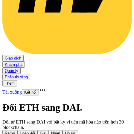
Giao dịch
Khám phá
Quản lý
Phần thưởng
Thêm
Tải xuống
Kết nối
Đổi ETH sang DAI
.
Đổi từ ETH sang DAI với bất kỳ ví tiền mã hóa nào trên hơn 30
blockchain.
Ramp
Hoán đổi
Gửi
Nhận
Hồ sơ