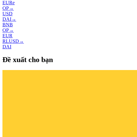
EURe
OP
→
USD
DAI
→
BNB
OP
→
EUR
RLUSD
→
DAI
Đề xuất cho bạn