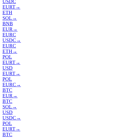
USDC
EURT
→
ETH
SOL
→
BNB
EUR
→
EURC
USDC
→
EURC
ETH
→
POL
EURT
→
USD
EURT
→
POL
EURC
→
BTC
EUR
→
BTC
SOL
→
USD
USDC
→
POL
EURT
→
BTC