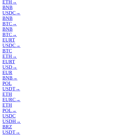
ETH
→
BNB
USDC
→
BNB
BTC
→
BNB
BTC
→
EURT
USDC
→
BTC
ETH
→
EURT
USD
→
EUR
BNB
→
POL
USDT
→
ETH
EURC
→
ETH
POL
→
USDC
USDH
→
BRZ
USDT
→