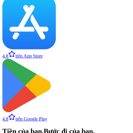
4.8
trên App Store
4.8
trên Google Play
Tiền của bạn
.
Bước đi của bạn
.