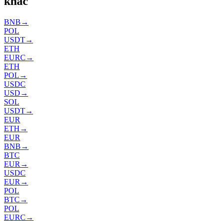
khác
BNB
→
POL
USDT
→
ETH
EURC
→
ETH
POL
→
USDC
USD
→
SOL
USDT
→
EUR
ETH
→
EUR
BNB
→
BTC
EUR
→
USDC
EUR
→
POL
BTC
→
POL
EURC
→