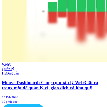
Web3
Quản lý
Hướng dẫn
Moove Dashboard: Công cụ quản lý Web3 tất cả
trong một để quản lý ví, giao dịch và kho quỹ
15 Feb 2026
10 phút đọc