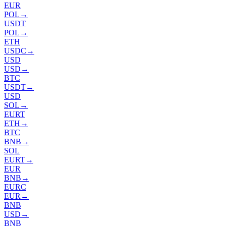
EUR
POL
→
USDT
POL
→
ETH
USDC
→
USD
USD
→
BTC
USDT
→
USD
SOL
→
EURT
ETH
→
BTC
BNB
→
SOL
EURT
→
EUR
BNB
→
EURC
EUR
→
BNB
USD
→
BNB