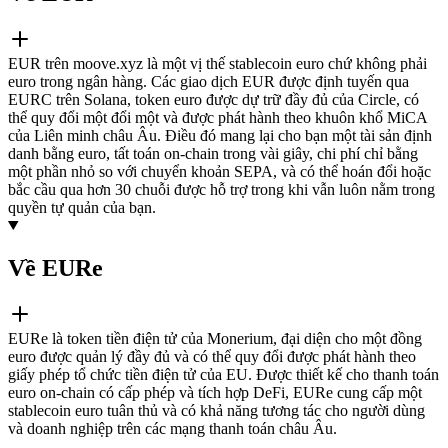
EUR trên moove.xyz là một vị thế stablecoin euro chứ không phải
euro trong ngân hàng. Các giao dịch EUR được định tuyến qua
EURC trên Solana, token euro được dự trữ đầy đủ của Circle, có
thể quy đổi một đổi một và được phát hành theo khuôn khổ MiCA
của Liên minh châu Âu. Điều đó mang lại cho bạn một tài sản định
danh bằng euro, tất toán on-chain trong vài giây, chi phí chỉ bằng
một phần nhỏ so với chuyển khoản SEPA, và có thể hoán đổi hoặc
bắc cầu qua hơn 30 chuỗi được hỗ trợ trong khi vẫn luôn nằm trong
quyền tự quản của bạn.
Về EURe
EURe là token tiền điện tử của Monerium, đại diện cho một đồng
euro được quản lý đầy đủ và có thể quy đổi được phát hành theo
giấy phép tổ chức tiền điện tử của EU. Được thiết kế cho thanh toán
euro on-chain có cấp phép và tích hợp DeFi, EURe cung cấp một
stablecoin euro tuân thủ và có khả năng tương tác cho người dùng
và doanh nghiệp trên các mạng thanh toán châu Âu.