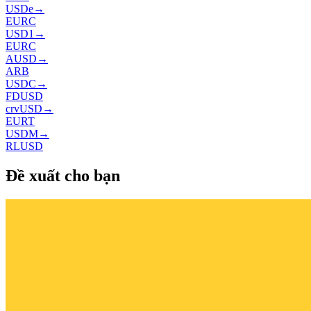
USDe
→
EURC
USD1
→
EURC
AUSD
→
ARB
USDC
→
FDUSD
crvUSD
→
EURT
USDM
→
RLUSD
Đề xuất cho bạn