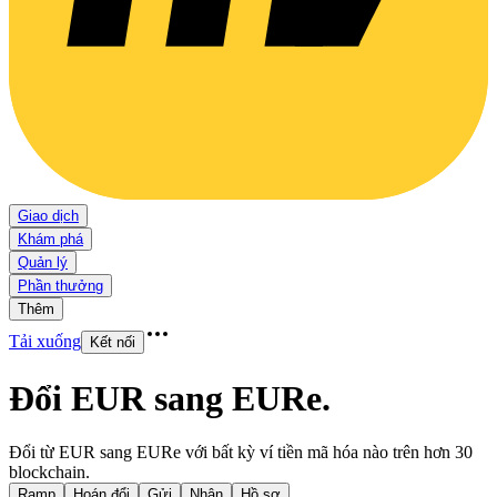
Giao dịch
Khám phá
Quản lý
Phần thưởng
Thêm
Tải xuống
Kết nối
Đổi EUR sang EURe
.
Đổi từ EUR sang EURe với bất kỳ ví tiền mã hóa nào trên hơn 30
blockchain.
Ramp
Hoán đổi
Gửi
Nhận
Hồ sơ