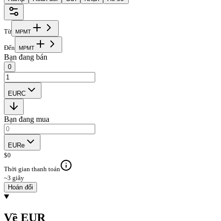
Từ
M
P
M
T
Đến
M
P
M
T
Bạn đang bán
0
EURC
Bạn đang mua
EURe
$
0
Thời gian thanh toán
~3 giây
Hoán đổi
Về EUR