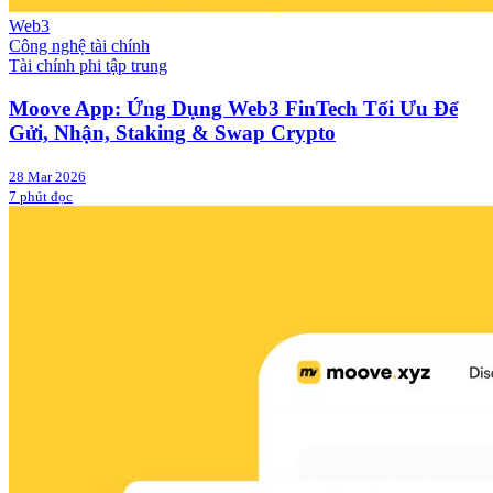
Web3
Công nghệ tài chính
Tài chính phi tập trung
Moove App: Ứng Dụng Web3 FinTech Tối Ưu Để
Gửi, Nhận, Staking & Swap Crypto
28 Mar 2026
7 phút đọc