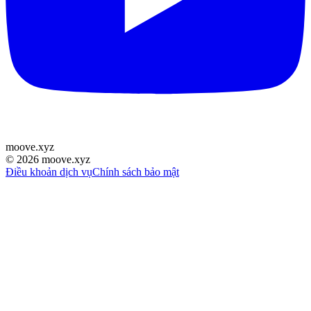
moove
.
xyz
©
2026
moove.xyz
Điều khoản dịch vụ
Chính sách bảo mật