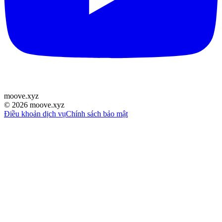
moove
.
xyz
©
2026
moove.xyz
Điều khoản dịch vụ
Chính sách bảo mật