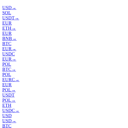
USD
→
SOL
USDT
→
EUR
ETH
→
EUR
BNB
→
BTC
EUR
→
USDC
EUR
→
POL
BTC
→
POL
EURC
→
EUR
POL
→
USDT
POL
→
ETH
USDC
→
USD
USD
→
BTC