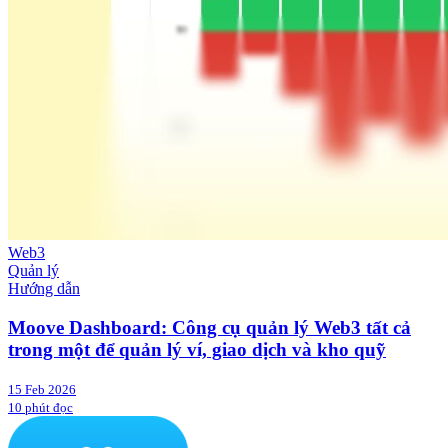
Web3
Quản lý
Hướng dẫn
Moove Dashboard: Công cụ quản lý Web3 tất cả
trong một để quản lý ví, giao dịch và kho quỹ
15 Feb 2026
10 phút đọc