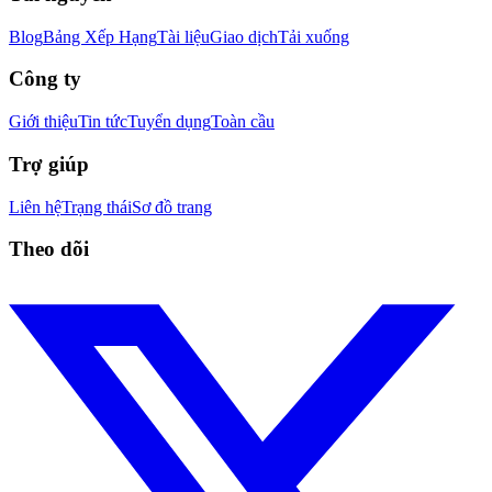
Blog
Bảng Xếp Hạng
Tài liệu
Giao dịch
Tải xuống
Công ty
Giới thiệu
Tin tức
Tuyển dụng
Toàn cầu
Trợ giúp
Liên hệ
Trạng thái
Sơ đồ trang
Theo dõi