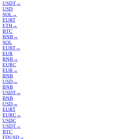
USDT
→
USD
SOL
→
EURT
ETH
→
BTC
BNB
→
SOL
EURT
→
EUR
BNB
→
EURC
EUR
→
BNB
USD
→
BNB
USDT
→
BNB
USD
→
EURT
EURC
→
USDC
USDT
→
BTC
FDUSD
→