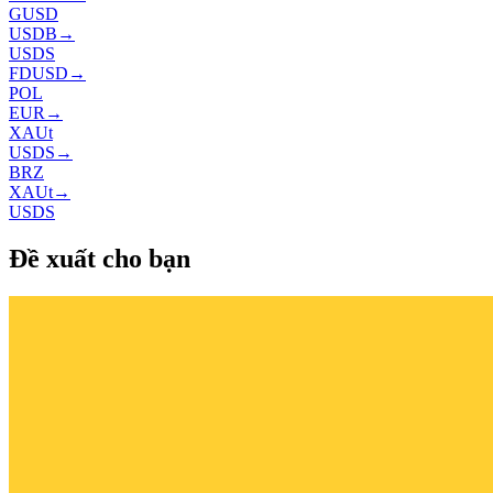
GUSD
USDB
→
USDS
FDUSD
→
POL
EUR
→
XAUt
USDS
→
BRZ
XAUt
→
USDS
Đề xuất cho bạn