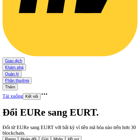
Giao dịch
Khám phá
Quản lý
Phần thưởng
Thêm
Tải xuống
Kết nối
Đổi EURe sang EURT
.
Đổi từ EURe sang EURT với bất kỳ ví tiền mã hóa nào trên hơn 30
blockchain.
Ramp
Hoán đổi
Gửi
Nhận
Hồ sơ