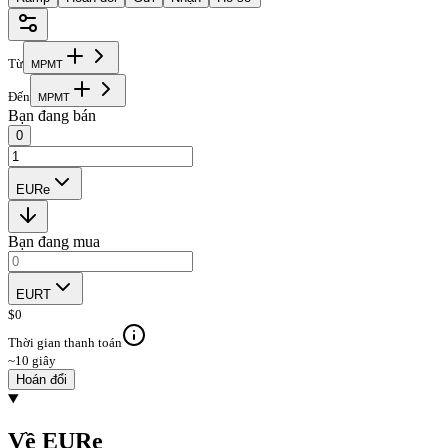
Từ
M
P
M
T
Đến
M
P
M
T
Bạn đang bán
0
EURe
Bạn đang mua
EURT
$
0
Thời gian thanh toán
~10 giây
Hoán đổi
Về EURe