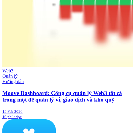
Web3
Quản lý
Hướng dẫn
Moove Dashboard: Công cụ quản lý Web3 tất cả
trong một để quản lý ví, giao dịch và kho quỹ
15 Feb 2026
10 phút đọc