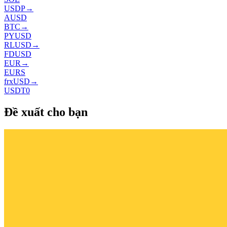
USDP
→
AUSD
BTC
→
PYUSD
RLUSD
→
FDUSD
EUR
→
EURS
frxUSD
→
USDT0
Đề xuất cho bạn