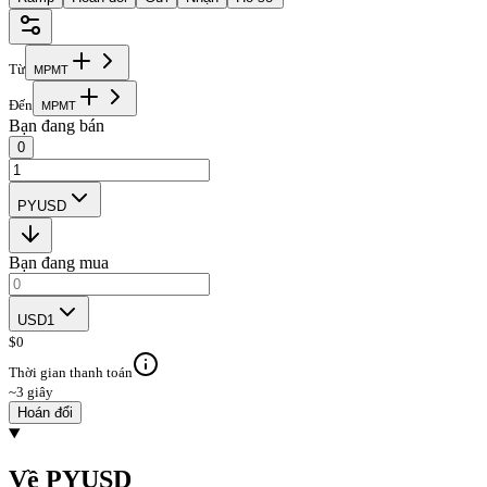
Từ
M
P
M
T
Đến
M
P
M
T
Bạn đang bán
0
PYUSD
Bạn đang mua
USD1
$
0
Thời gian thanh toán
~3 giây
Hoán đổi
Về PYUSD