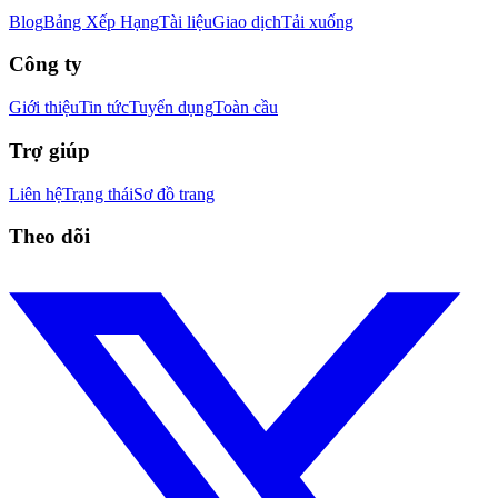
Blog
Bảng Xếp Hạng
Tài liệu
Giao dịch
Tải xuống
Công ty
Giới thiệu
Tin tức
Tuyển dụng
Toàn cầu
Trợ giúp
Liên hệ
Trạng thái
Sơ đồ trang
Theo dõi