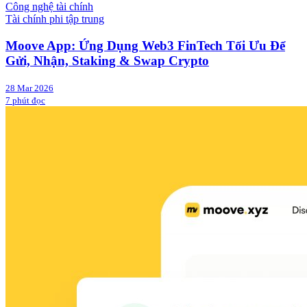
Công nghệ tài chính
Tài chính phi tập trung
Moove App: Ứng Dụng Web3 FinTech Tối Ưu Để
Gửi, Nhận, Staking & Swap Crypto
28 Mar 2026
7 phút đọc