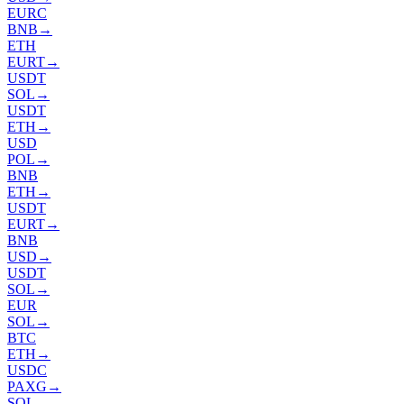
EURC
BNB
→
ETH
EURT
→
USDT
SOL
→
USDT
ETH
→
USD
POL
→
BNB
ETH
→
USDT
EURT
→
BNB
USD
→
USDT
SOL
→
EUR
SOL
→
BTC
ETH
→
USDC
PAXG
→
SOL