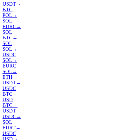
USDT
→
BTC
POL
→
SOL
EURC
→
SOL
BTC
→
SOL
SOL
→
USDC
SOL
→
EURC
SOL
→
ETH
USDT
→
USDC
BTC
→
USD
BTC
→
USDT
USDC
→
SOL
EURT
→
USDC
USD
→