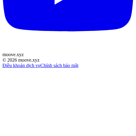
moove
.
xyz
©
2026
moove.xyz
Điều khoản dịch vụ
Chính sách bảo mật