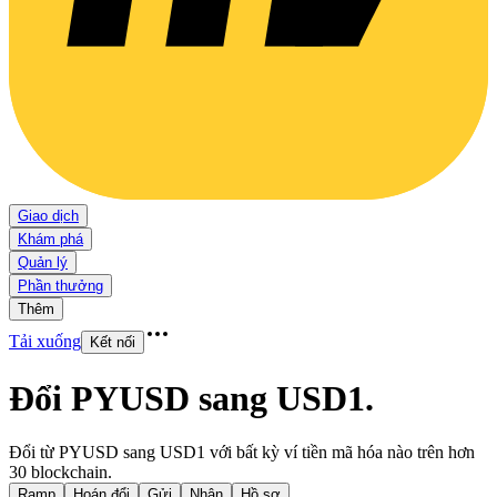
Giao dịch
Khám phá
Quản lý
Phần thưởng
Thêm
Tải xuống
Kết nối
Đổi PYUSD sang USD1
.
Đổi từ PYUSD sang USD1 với bất kỳ ví tiền mã hóa nào trên hơn
30 blockchain.
Ramp
Hoán đổi
Gửi
Nhận
Hồ sơ