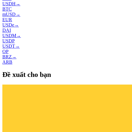
USDH
→
BTC
mUSD
→
EUR
USDe
→
DAI
USDM
→
USDP
USDT
→
OP
BRZ
→
ARB
Đề xuất cho bạn