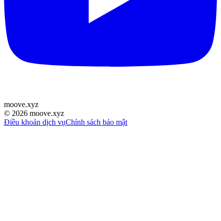
moove
.
xyz
©
2026
moove.xyz
Điều khoản dịch vụ
Chính sách bảo mật