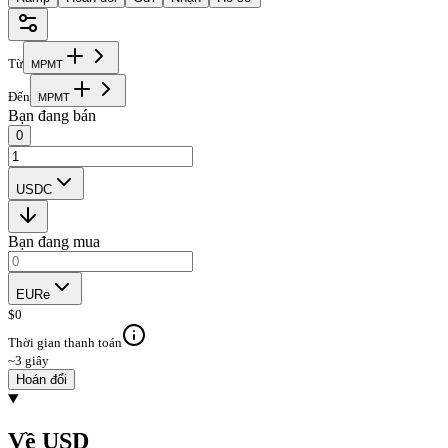
Từ
M
P
M
T
Đến
M
P
M
T
Bạn đang bán
0
USDC
Bạn đang mua
EURe
$
0
Thời gian thanh toán
~3 giây
Hoán đổi
Về USD