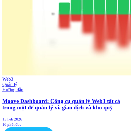
Web3
Quản lý
Hướng dẫn
Moove Dashboard: Công cụ quản lý Web3 tất cả
trong một để quản lý ví, giao dịch và kho quỹ
15 Feb 2026
10 phút đọc