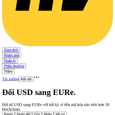
Giao dịch
Khám phá
Quản lý
Phần thưởng
Thêm
Tải xuống
Kết nối
Đổi USD sang EURe
.
Đổi từ USD sang EURe với bất kỳ ví tiền mã hóa nào trên hơn 30
blockchain.
Ramp
Hoán đổi
Gửi
Nhận
Hồ sơ