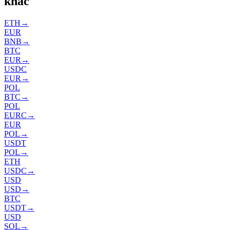
khác
ETH
→
EUR
BNB
→
BTC
EUR
→
USDC
EUR
→
POL
BTC
→
POL
EURC
→
EUR
POL
→
USDT
POL
→
ETH
USDC
→
USD
USD
→
BTC
USDT
→
USD
SOL
→