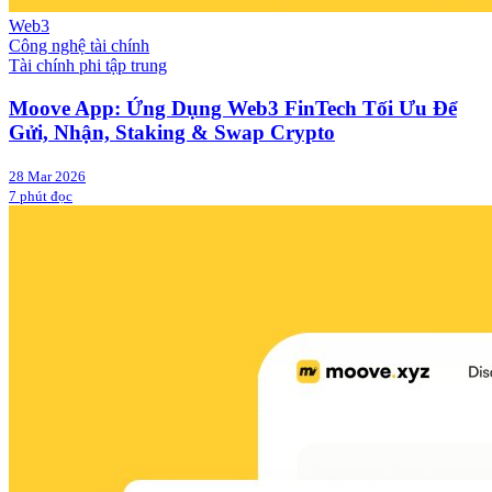
Web3
Công nghệ tài chính
Tài chính phi tập trung
Moove App: Ứng Dụng Web3 FinTech Tối Ưu Để
Gửi, Nhận, Staking & Swap Crypto
28 Mar 2026
7 phút đọc