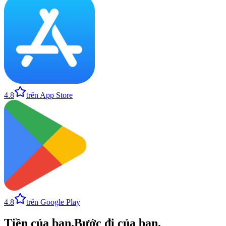
4.8
trên App Store
4.8
trên Google Play
Tiền của bạn
.
Bước đi của bạn
.