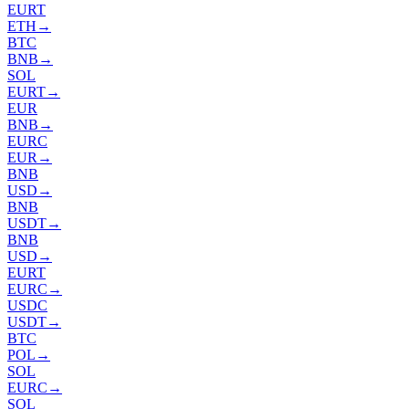
EURT
ETH
→
BTC
BNB
→
SOL
EURT
→
EUR
BNB
→
EURC
EUR
→
BNB
USD
→
BNB
USDT
→
BNB
USD
→
EURT
EURC
→
USDC
USDT
→
BTC
POL
→
SOL
EURC
→
SOL