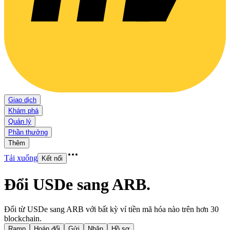
Giao dịch
Khám phá
Quản lý
Phần thưởng
Thêm
Tải xuống
Kết nối
Đổi USDe sang ARB
.
Đổi từ USDe sang ARB với bất kỳ ví tiền mã hóa nào trên hơn 30
blockchain.
Ramp
Hoán đổi
Gửi
Nhận
Hồ sơ