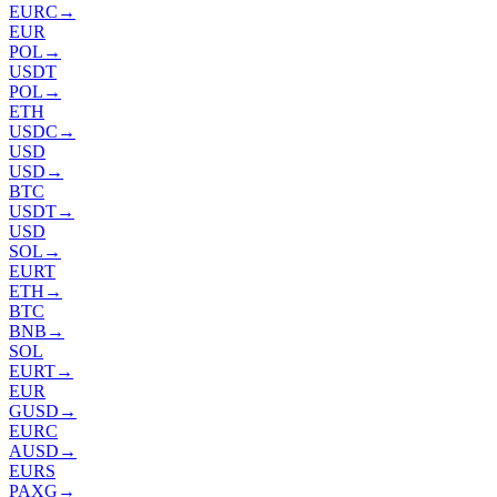
EURC
→
EUR
POL
→
USDT
POL
→
ETH
USDC
→
USD
USD
→
BTC
USDT
→
USD
SOL
→
EURT
ETH
→
BTC
BNB
→
SOL
EURT
→
EUR
GUSD
→
EURC
AUSD
→
EURS
PAXG
→