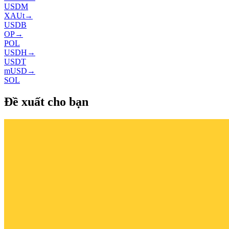
USDM
XAUt
→
USDB
OP
→
POL
USDH
→
USDT
mUSD
→
SOL
Đề xuất cho bạn