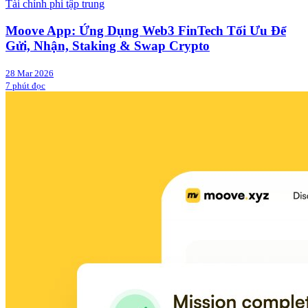
Tài chính phi tập trung
Moove App: Ứng Dụng Web3 FinTech Tối Ưu Để
Gửi, Nhận, Staking & Swap Crypto
28 Mar 2026
7 phút đọc