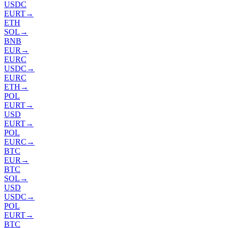
USDC
EURT
→
ETH
SOL
→
BNB
EUR
→
EURC
USDC
→
EURC
ETH
→
POL
EURT
→
USD
EURT
→
POL
EURC
→
BTC
EUR
→
BTC
SOL
→
USD
USDC
→
POL
EURT
→
BTC