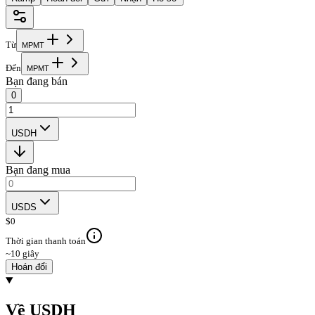
Từ
M
P
M
T
Đến
M
P
M
T
Bạn đang bán
0
USDH
Bạn đang mua
USDS
$
0
Thời gian thanh toán
~10 giây
Hoán đổi
Về USDH