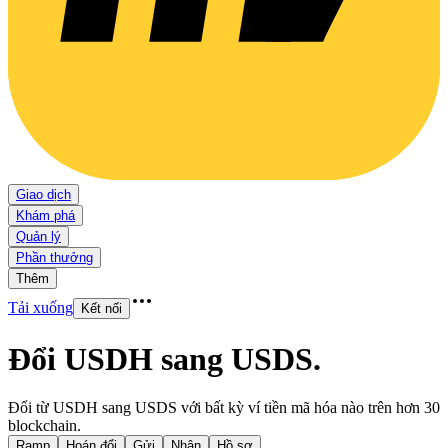
Giao dịch
Khám phá
Quản lý
Phần thưởng
Thêm
Tải xuống
Kết nối
Đổi USDH sang USDS
.
Đổi từ USDH sang USDS với bất kỳ ví tiền mã hóa nào trên hơn 30
blockchain.
Ramp
Hoán đổi
Gửi
Nhận
Hồ sơ