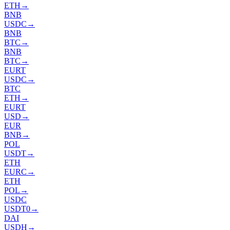
ETH
→
BNB
USDC
→
BNB
BTC
→
BNB
BTC
→
EURT
USDC
→
BTC
ETH
→
EURT
USD
→
EUR
BNB
→
POL
USDT
→
ETH
EURC
→
ETH
POL
→
USDC
USDT0
→
DAI
USDH
→