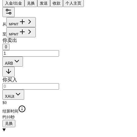
入金/出金
兑换
发送
收款
个人主页
从
M
P
M
T
至
M
P
M
T
你卖出
0
ARB
你买入
XAUt
$
0
结算时间
约10秒
兑换