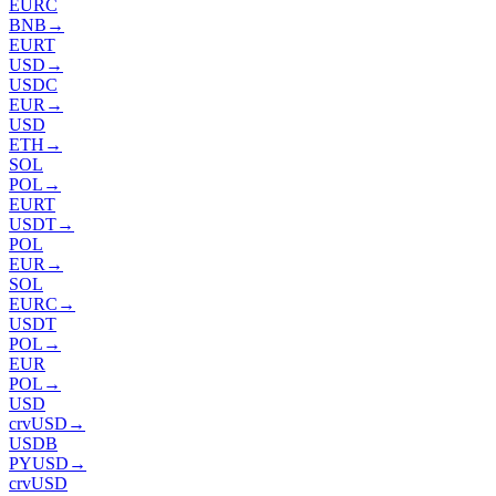
EURC
BNB
→
EURT
USD
→
USDC
EUR
→
USD
ETH
→
SOL
POL
→
EURT
USDT
→
POL
EUR
→
SOL
EURC
→
USDT
POL
→
EUR
POL
→
USD
crvUSD
→
USDB
PYUSD
→
crvUSD