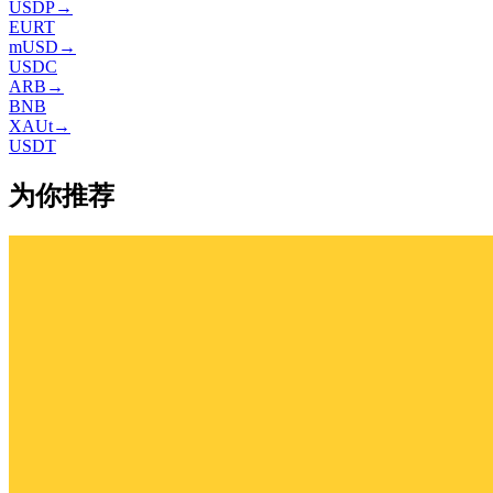
USDP
→
EURT
mUSD
→
USDC
ARB
→
BNB
XAUt
→
USDT
为你推荐