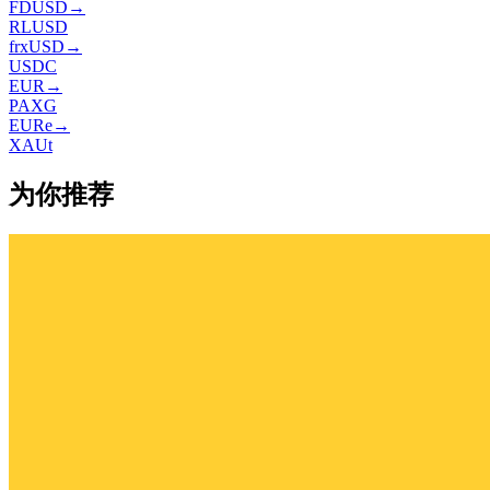
FDUSD
→
RLUSD
frxUSD
→
USDC
EUR
→
PAXG
EURe
→
XAUt
为你推荐