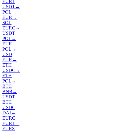
EURT
USDT
→
POL
EUR
→
SOL
EURC
→
USDT
POL
→
EUR
POL
→
USD
EUR
→
ETH
USDC
→
ETH
POL
→
BTC
BNB
→
USDT
BTC
→
USDC
DAI
→
EURC
EURT
→
EURS