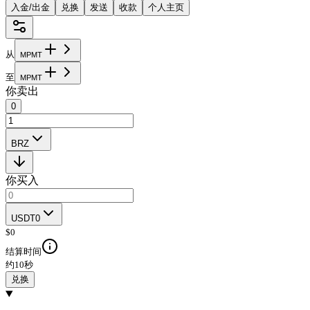
入金/出金
兑换
发送
收款
个人主页
从
M
P
M
T
至
M
P
M
T
你卖出
0
BRZ
你买入
USDT0
$
0
结算时间
约10秒
兑换