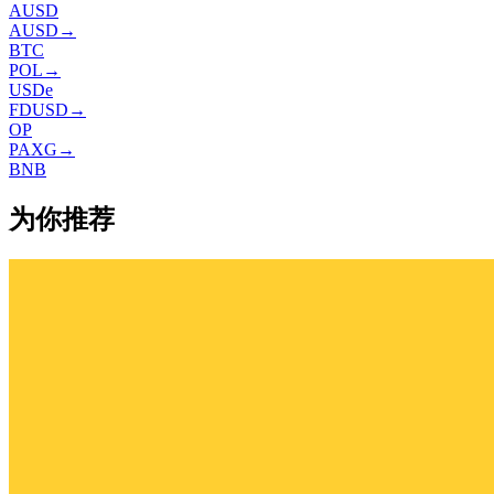
AUSD
AUSD
→
BTC
POL
→
USDe
FDUSD
→
OP
PAXG
→
BNB
为你推荐