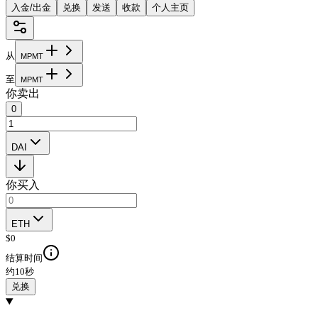
入金/出金
兑换
发送
收款
个人主页
从
M
P
M
T
至
M
P
M
T
你卖出
0
DAI
你买入
ETH
$
0
结算时间
约10秒
兑换