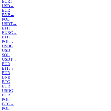
EURT
USD
→
EUR
BNB
→
POL
USDT
→
ETH
EURC
→
ETH
POL
→
USDC
USD
→
SOL
USDT
→
EUR
ETH
→
EUR
BNB
→
BTC
EUR
→
USDC
EUR
→
POL
BTC
→
POL