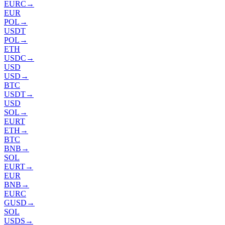
EURC
→
EUR
POL
→
USDT
POL
→
ETH
USDC
→
USD
USD
→
BTC
USDT
→
USD
SOL
→
EURT
ETH
→
BTC
BNB
→
SOL
EURT
→
EUR
BNB
→
EURC
GUSD
→
SOL
USDS
→