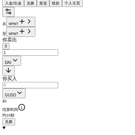
入金/出金
兑换
发送
收款
个人主页
从
M
P
M
T
至
M
P
M
T
你卖出
0
DAI
你买入
GUSD
$
0
结算时间
约10秒
兑换