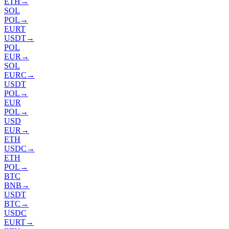
ETH
→
SOL
POL
→
EURT
USDT
→
POL
EUR
→
SOL
EURC
→
USDT
POL
→
EUR
POL
→
USD
EUR
→
ETH
USDC
→
ETH
POL
→
BTC
BNB
→
USDT
BTC
→
USDC
EURT
→