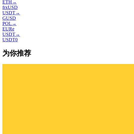
ETH
→
frxUSD
USDT
→
GUSD
POL
→
EURe
USDT
→
USDT0
为你推荐