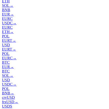
ETH
SOL
→
BNB
EUR
→
EURC
USDC
→
EURC
ETH
→
POL
EURT
→
USD
EURT
→
POL
EURC
→
BTC
EUR
→
BTC
SOL
→
USD
USDC
→
POL
BNB
→
crvUSD
frxUSD
→
USDS