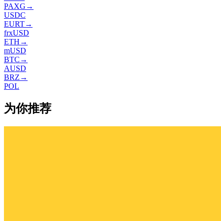
PAXG
→
USDC
EURT
→
frxUSD
ETH
→
mUSD
BTC
→
AUSD
BRZ
→
POL
为你推荐