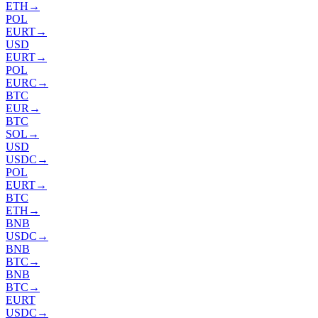
ETH
→
POL
EURT
→
USD
EURT
→
POL
EURC
→
BTC
EUR
→
BTC
SOL
→
USD
USDC
→
POL
EURT
→
BTC
ETH
→
BNB
USDC
→
BNB
BTC
→
BNB
BTC
→
EURT
USDC
→