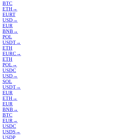
BTC
ETH
→
EURT
USD
→
EUR
BNB
→
POL
USDT
→
ETH
EURC
→
ETH
POL
→
USDC
USD
→
SOL
USDT
→
EUR
ETH
→
EUR
BNB
→
BTC
EUR
→
USDC
USDS
→
USDP