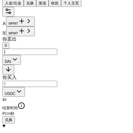
入金/出金
兑换
发送
收款
个人主页
从
M
P
M
T
至
M
P
M
T
你卖出
0
DAI
你买入
USDC
$
0
结算时间
约10秒
兑换