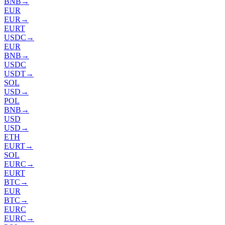
BNB
→
EUR
EUR
→
EURT
USDC
→
EUR
BNB
→
USDC
USDT
→
SOL
USD
→
POL
BNB
→
USD
USD
→
ETH
EURT
→
SOL
EURC
→
EURT
BTC
→
EUR
BTC
→
EURC
EURC
→