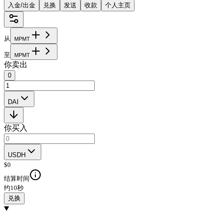
入金/出金
兑换
发送
收款
个人主页
从
M
P
M
T
至
M
P
M
T
你卖出
0
DAI
你买入
USDH
$
0
结算时间
约10秒
兑换