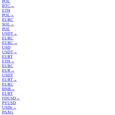
POL
BTC
→
ETH
POL
→
EURC
SOL
→
POL
USDT
→
EURC
EURC
→
USD
USDT
→
EURT
ETH
→
EURC
EUR
→
USDT
EURT
→
EURC
BNB
→
EURT
FDUSD
→
PYUSD
USDe
→
PAXG