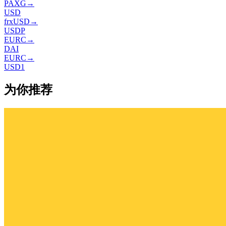
PAXG
→
USD
frxUSD
→
USDP
EURC
→
DAI
EURC
→
USD1
为你推荐