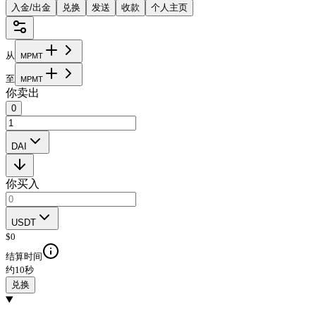
入金/出金
兑换
发送
收款
个人主页
从
M
P
M
T
至
M
P
M
T
你卖出
0
DAI
你买入
USDT
$
0
结算时间
约10秒
兑换