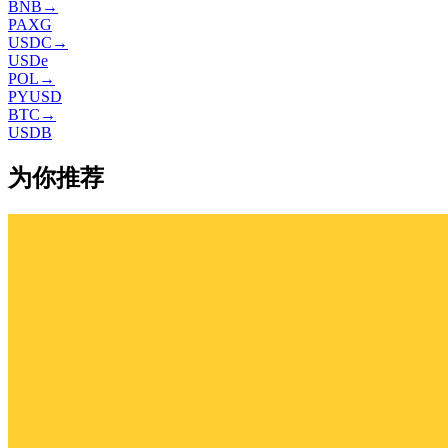
BNB
→
PAXG
USDC
→
USDe
POL
→
PYUSD
BTC
→
USDB
为你推荐