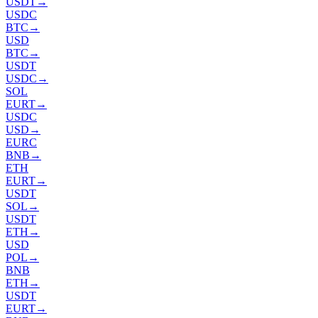
USDT
→
USDC
BTC
→
USD
BTC
→
USDT
USDC
→
SOL
EURT
→
USDC
USD
→
EURC
BNB
→
ETH
EURT
→
USDT
SOL
→
USDT
ETH
→
USD
POL
→
BNB
ETH
→
USDT
EURT
→