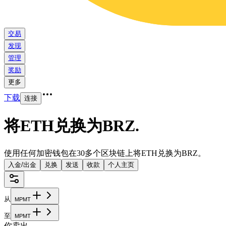
交易
发现
管理
奖励
更多
下载
连接
将ETH兑换为BRZ
.
使用任何加密钱包在30多个区块链上将ETH兑换为BRZ。
入金/出金
兑换
发送
收款
个人主页
从
M
P
M
T
至
M
P
M
T
你卖出