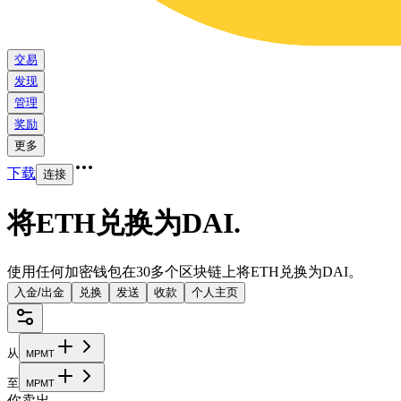
交易
发现
管理
奖励
更多
下载
连接
将ETH兑换为DAI
.
使用任何加密钱包在30多个区块链上将ETH兑换为DAI。
入金/出金
兑换
发送
收款
个人主页
从
M
P
M
T
至
M
P
M
T
你卖出