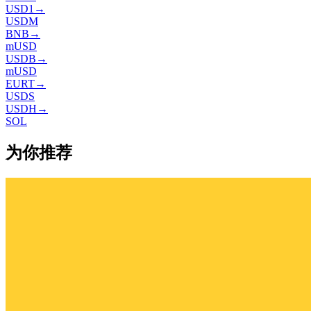
USD1
→
USDM
BNB
→
mUSD
USDB
→
mUSD
EURT
→
USDS
USDH
→
SOL
为你推荐