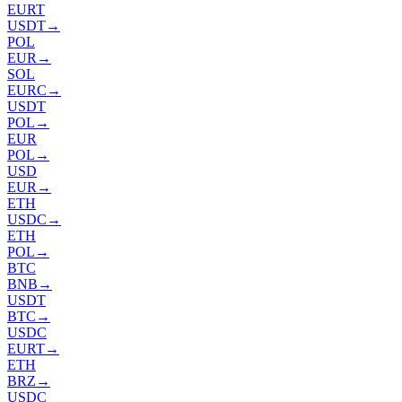
EURT
USDT
→
POL
EUR
→
SOL
EURC
→
USDT
POL
→
EUR
POL
→
USD
EUR
→
ETH
USDC
→
ETH
POL
→
BTC
BNB
→
USDT
BTC
→
USDC
EURT
→
ETH
BRZ
→
USDC