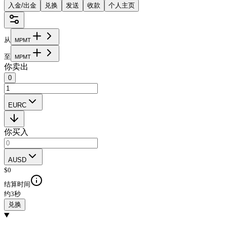
入金/出金
兑换
发送
收款
个人主页
从
M
P
M
T
至
M
P
M
T
你卖出
0
EURC
你买入
AUSD
$
0
结算时间
约3秒
兑换