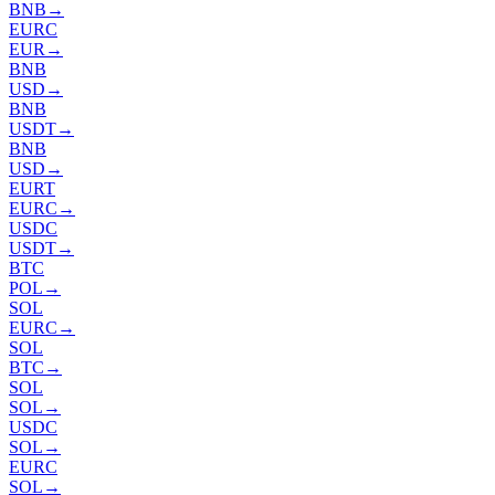
BNB
→
EURC
EUR
→
BNB
USD
→
BNB
USDT
→
BNB
USD
→
EURT
EURC
→
USDC
USDT
→
BTC
POL
→
SOL
EURC
→
SOL
BTC
→
SOL
SOL
→
USDC
SOL
→
EURC
SOL
→