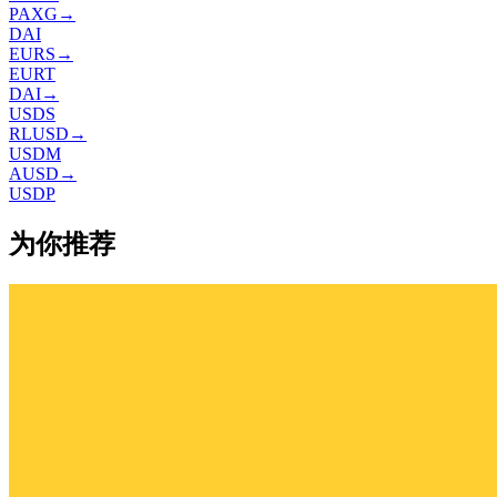
PAXG
→
DAI
EURS
→
EURT
DAI
→
USDS
RLUSD
→
USDM
AUSD
→
USDP
为你推荐