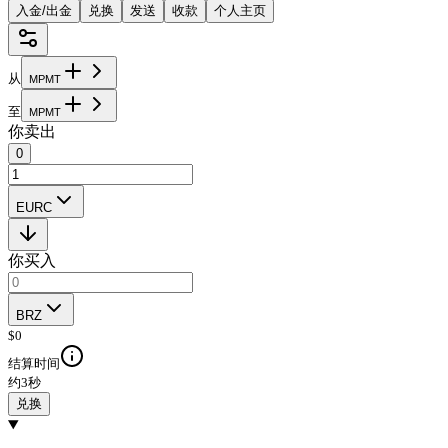
入金/出金
兑换
发送
收款
个人主页
从
M
P
M
T
至
M
P
M
T
你卖出
0
EURC
你买入
BRZ
$
0
结算时间
约3秒
兑换