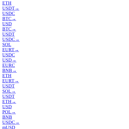
ETH
USDT
→
USDC
BTC
→
USD
BTC
→
USDT
USDC
→
SOL
EURT
→
USDC
USD
→
EURC
BNB
→
ETH
EURT
→
USDT
SOL
→
USDT
ETH
→
USD
POL
→
BNB
USDC
→
mUSD